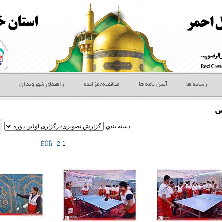
رسانه ها
آیین نامه ها
مناقصه/مزایده
راهنمای شهروندان
س
دسته بندي
ÈÚÏí
2
1