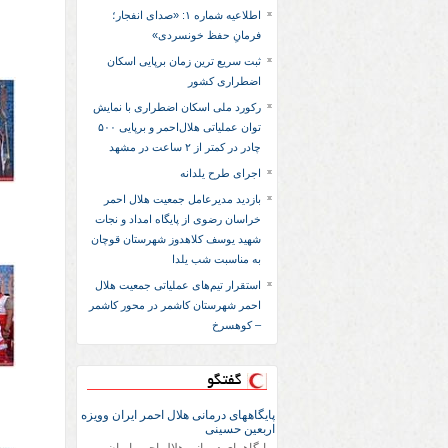
اطلاعیه شماره ۱: «صدای انفجار؛
فرمانِ حفظ خونسردی»
ثبت سریع‌ ترین زمان برپایی اسکان
اضطراری کشور
رکورد ملی اسکان اضطراری با نمایش
توان عملیاتی هلال‌احمر و برپایی ۵۰۰
چادر در کمتر از ۲ ساعت در مشهد
اجرای طرح یلدانه
بازدید مدیرعامل جمعیت هلال احمر
خراسان رضوی از پایگاه امداد و نجات
شهید یوسف کلاهدوز شهرستان قوچان
به مناسبت شب یلدا
استقرار تیم‌های عملیاتی جمعیت هلال
احمر شهرستان کاشمر در محور کاشمر
– کوهسرخ
گفتگو
پایگاههای درمانی هلال احمر ایران وویزه
اربعین حسینی