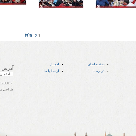
ÈÚÏí
2
1
صفحه اصلی
اخبـــار
آدرس
:
درباره ما
ارتباط با ما
ساختمان
((05141417000))
طراحی س