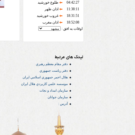
04:42:27
طلوع خورشید
11:38:11
اذان ظهر
18:31:51
غروب خورشید
18:52:08
اذان مغرب
اوقات به افق :
لینک های مرتبط
دفتر مقام معظم رهبري
دفتر رياست جمهوري
هلال احمر جمهوري اسلامي ايران
موسسه علمي كاربردي هلال ایران
سازمان امداد و نجات
سازمان جوانان
آدرس :