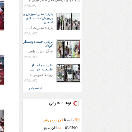
پایگاههای درمانی هلال احمر ایران وویزه اربعین حسینی
۱۳۹۶/۸/۹
بازديد مدير اموزش و
پرورش جناب اقاي
احمدي
بازديد مديريت آموزش و پروش جناب اقاي احمدي به همراه اعضاي ستاد اسكان آموزش و پروش شهرستان سرخس در ساعت 11:30 در مورخه 11/1/1394 صورت گرفت و مسئولین با حضور در پست مسافرين نوروزی كه جمعیت هلال احمر شهرستان از نزدیک در جریان روند اجرای طرح های قرار گرفتند .
۱۳۹۴/۱/۲۵
برپايي خيمه دوستدار
كودك
به گزارش روابط عمومي جمعيت هلال احمر شهرستان سرخس علاوه بر اجرای خدمات امدادی، راهنمایی های گردشگری و موقعیت های جغرافیایی و برپایی چادرهای سلامت به منظور سنجش رایگان فشار و قندخون مسافران، ، خيمه هايي.با عنوان دوستدار کودک تجهیزشده که دراین فضا کودکان مراجعه کننده از طریق نقاشی و سایر هنرهای تجسمی با مفاهیم جمعیت هلال احمر و اصول هفتگانه آن آشنا می شوند. به دليل حضور چشم گير كودكان و خانواده ها سعی شده در قالب های متناسب با سنین کودکان مراجعه کنند
۱۳۹۴/۱/۲۵
طرح حمايت از
طبيعت اجرا شد
روابط عمومي جمعيت هلال احمر سرخس جمعيت هلال احمر سرخس در روز طبيعت جوانان جمعيت هلال احمر سرخس در راستاي حفاظت و حمايت از محيط زيست با انگيزه داشتن طبيعت زيبا و بدون زباله و جهت فرهنگ سازي طرح حمايت از طبيعت را اجرا نمودند. اين طرح با رويكرد حمايتي و اموزشي در خصوص اشتي باطبيعت اجرا شد و در اين طرح 700 عدد كيسه زباله وبروشور در خروجي هاي شهر بين همشهريان و مسافرين نوروزي توزيع گرديد و در راه بازگشت كيسه هاي زباله توسط همشهريان به مامورين محترم شهرداري مستقر در ورودي شهر
۱۳۹۴/۱/۲۵
ادامه اخبار ...
اوقات شرعی
0
:
5
مانده تا
غروب خورشید
03:05:09
اذان صبح