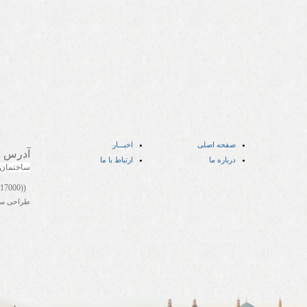
صفحه اصلی
اخبـــار
آدرس
:
درباره ما
ارتباط با ما
ساختمان
((05141417000))
طراحی س