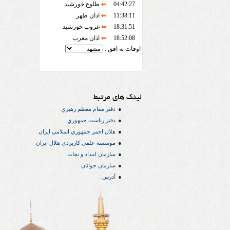
04:42:27
طلوع خورشید
11:38:11
اذان ظهر
18:31:51
غروب خورشید
18:52:08
اذان مغرب
اوقات به افق :
لینک های مرتبط
دفتر مقام معظم رهبري
دفتر رياست جمهوري
هلال احمر جمهوري اسلامي ايران
موسسه علمي كاربردي هلال ایران
سازمان امداد و نجات
سازمان جوانان
آدرس :