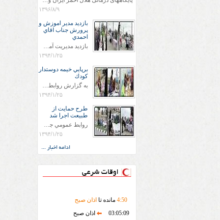
پایگاههای درمانی هلال احمر ایران وویزه اربعین حسینی
۱۳۹۶/۸/۹
بازديد مدير اموزش و
پرورش جناب اقاي
احمدي
بازديد مديريت آموزش و پروش جناب اقاي احمدي به همراه اعضاي ستاد اسكان آموزش و پروش شهرستان سرخس در ساعت 11:30 در مورخه 11/1/1394 صورت گرفت و مسئولین با حضور در پست مسافرين نوروزی كه جمعیت هلال احمر شهرستان از نزدیک در جریان روند اجرای طرح های قرار گرفتند .
۱۳۹۴/۱/۲۵
برپايي خيمه دوستدار
كودك
به گزارش روابط عمومي جمعيت هلال احمر شهرستان سرخس علاوه بر اجرای خدمات امدادی، راهنمایی های گردشگری و موقعیت های جغرافیایی و برپایی چادرهای سلامت به منظور سنجش رایگان فشار و قندخون مسافران، ، خيمه هايي.با عنوان دوستدار کودک تجهیزشده که دراین فضا کودکان مراجعه کننده از طریق نقاشی و سایر هنرهای تجسمی با مفاهیم جمعیت هلال احمر و اصول هفتگانه آن آشنا می شوند. به دليل حضور چشم گير كودكان و خانواده ها سعی شده در قالب های متناسب با سنین کودکان مراجعه کنند
۱۳۹۴/۱/۲۵
طرح حمايت از
طبيعت اجرا شد
روابط عمومي جمعيت هلال احمر سرخس جمعيت هلال احمر سرخس در روز طبيعت جوانان جمعيت هلال احمر سرخس در راستاي حفاظت و حمايت از محيط زيست با انگيزه داشتن طبيعت زيبا و بدون زباله و جهت فرهنگ سازي طرح حمايت از طبيعت را اجرا نمودند. اين طرح با رويكرد حمايتي و اموزشي در خصوص اشتي باطبيعت اجرا شد و در اين طرح 700 عدد كيسه زباله وبروشور در خروجي هاي شهر بين همشهريان و مسافرين نوروزي توزيع گرديد و در راه بازگشت كيسه هاي زباله توسط همشهريان به مامورين محترم شهرداري مستقر در ورودي شهر
۱۳۹۴/۱/۲۵
ادامه اخبار ...
اوقات شرعی
50
:
4
مانده تا
اذان صبح
03:05:09
اذان صبح