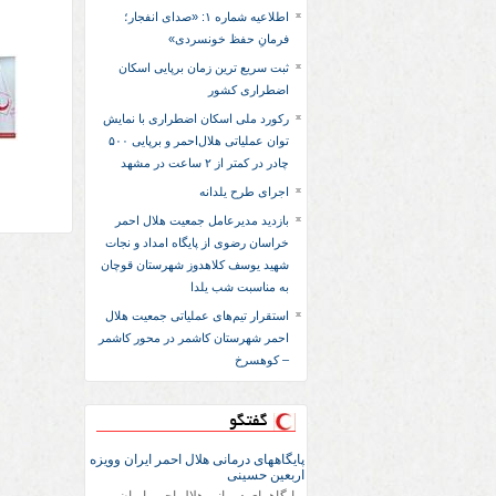
اطلاعیه شماره ۱: «صدای انفجار؛
فرمانِ حفظ خونسردی»
ثبت سریع‌ ترین زمان برپایی اسکان
اضطراری کشور
رکورد ملی اسکان اضطراری با نمایش
توان عملیاتی هلال‌احمر و برپایی ۵۰۰
چادر در کمتر از ۲ ساعت در مشهد
اجرای طرح یلدانه
بازدید مدیرعامل جمعیت هلال احمر
خراسان رضوی از پایگاه امداد و نجات
شهید یوسف کلاهدوز شهرستان قوچان
به مناسبت شب یلدا
استقرار تیم‌های عملیاتی جمعیت هلال
احمر شهرستان کاشمر در محور کاشمر
– کوهسرخ
گفتگو
پایگاههای درمانی هلال احمر ایران وویزه
اربعین حسینی