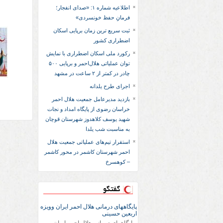
اطلاعیه شماره ۱: «صدای انفجار؛
فرمانِ حفظ خونسردی»
ثبت سریع‌ ترین زمان برپایی اسکان
اضطراری کشور
رکورد ملی اسکان اضطراری با نمایش
توان عملیاتی هلال‌احمر و برپایی ۵۰۰
چادر در کمتر از ۲ ساعت در مشهد
اجرای طرح یلدانه
بازدید مدیرعامل جمعیت هلال احمر
خراسان رضوی از پایگاه امداد و نجات
شهید یوسف کلاهدوز شهرستان قوچان
به مناسبت شب یلدا
استقرار تیم‌های عملیاتی جمعیت هلال
احمر شهرستان کاشمر در محور کاشمر
– کوهسرخ
گفتگو
پایگاههای درمانی هلال احمر ایران وویزه
اربعین حسینی