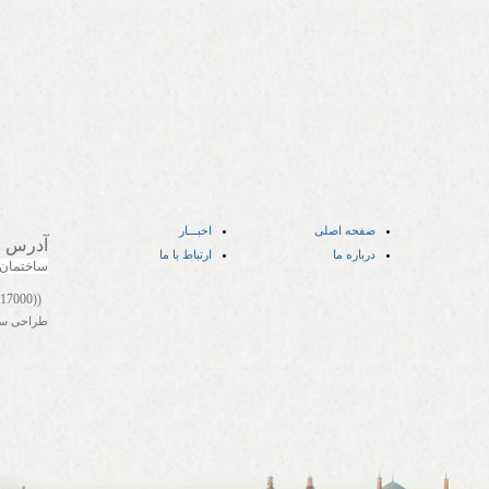
صفحه اصلی
اخبـــار
آدرس
:
درباره ما
ارتباط با ما
ساختمان
((05141417000))
طراحی س