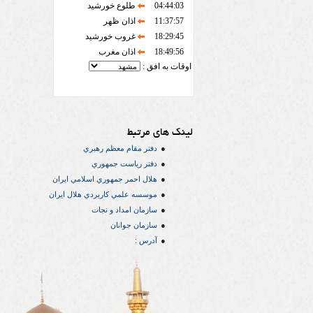
04:44:03
طلوع خورشید
11:37:57
اذان ظهر
18:29:45
غروب خورشید
18:49:56
اذان مغرب
اوقات به افق :
لینک های مرتبط
دفتر مقام معظم رهبري
دفتر رياست جمهوري
هلال احمر جمهوري اسلامي ايران
موسسه علمي كاربردي هلال ایران
سازمان امداد و نجات
سازمان جوانان
آدرس :