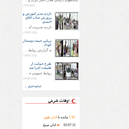
پایگاههای درمانی هلال احمر ایران وویزه اربعین حسینی
۱۳۹۶/۸/۹
بازديد مدير اموزش و
پرورش جناب اقاي
احمدي
بازديد مديريت آموزش و پروش جناب اقاي احمدي به همراه اعضاي ستاد اسكان آموزش و پروش شهرستان سرخس در ساعت 11:30 در مورخه 11/1/1394 صورت گرفت و مسئولین با حضور در پست مسافرين نوروزی كه جمعیت هلال احمر شهرستان از نزدیک در جریان روند اجرای طرح های قرار گرفتند .
۱۳۹۴/۱/۲۵
برپايي خيمه دوستدار
كودك
به گزارش روابط عمومي جمعيت هلال احمر شهرستان سرخس علاوه بر اجرای خدمات امدادی، راهنمایی های گردشگری و موقعیت های جغرافیایی و برپایی چادرهای سلامت به منظور سنجش رایگان فشار و قندخون مسافران، ، خيمه هايي.با عنوان دوستدار کودک تجهیزشده که دراین فضا کودکان مراجعه کننده از طریق نقاشی و سایر هنرهای تجسمی با مفاهیم جمعیت هلال احمر و اصول هفتگانه آن آشنا می شوند. به دليل حضور چشم گير كودكان و خانواده ها سعی شده در قالب های متناسب با سنین کودکان مراجعه کنند
۱۳۹۴/۱/۲۵
طرح حمايت از
طبيعت اجرا شد
روابط عمومي جمعيت هلال احمر سرخس جمعيت هلال احمر سرخس در روز طبيعت جوانان جمعيت هلال احمر سرخس در راستاي حفاظت و حمايت از محيط زيست با انگيزه داشتن طبيعت زيبا و بدون زباله و جهت فرهنگ سازي طرح حمايت از طبيعت را اجرا نمودند. اين طرح با رويكرد حمايتي و اموزشي در خصوص اشتي باطبيعت اجرا شد و در اين طرح 700 عدد كيسه زباله وبروشور در خروجي هاي شهر بين همشهريان و مسافرين نوروزي توزيع گرديد و در راه بازگشت كيسه هاي زباله توسط همشهريان به مامورين محترم شهرداري مستقر در ورودي شهر
۱۳۹۴/۱/۲۵
ادامه اخبار ...
اوقات شرعی
50
:
5
مانده تا
اذان ظهر
03:07:31
اذان صبح