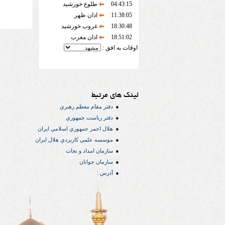
04:43:15
طلوع خورشید
11:38:05
اذان ظهر
18:30:48
غروب خورشید
18:51:02
اذان مغرب
اوقات به افق :
لینک های مرتبط
دفتر مقام معظم رهبري
دفتر رياست جمهوري
هلال احمر جمهوري اسلامي ايران
موسسه علمي كاربردي هلال ایران
سازمان امداد و نجات
سازمان جوانان
آدرس :