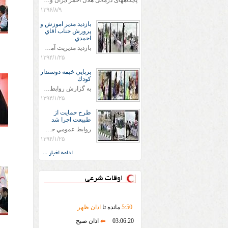
پایگاههای درمانی هلال احمر ایران وویزه اربعین حسینی
۱۳۹۶/۸/۹
بازديد مدير اموزش و
پرورش جناب اقاي
احمدي
بازديد مديريت آموزش و پروش جناب اقاي احمدي به همراه اعضاي ستاد اسكان آموزش و پروش شهرستان سرخس در ساعت 11:30 در مورخه 11/1/1394 صورت گرفت و مسئولین با حضور در پست مسافرين نوروزی كه جمعیت هلال احمر شهرستان از نزدیک در جریان روند اجرای طرح های قرار گرفتند .
۱۳۹۴/۱/۲۵
برپايي خيمه دوستدار
كودك
به گزارش روابط عمومي جمعيت هلال احمر شهرستان سرخس علاوه بر اجرای خدمات امدادی، راهنمایی های گردشگری و موقعیت های جغرافیایی و برپایی چادرهای سلامت به منظور سنجش رایگان فشار و قندخون مسافران، ، خيمه هايي.با عنوان دوستدار کودک تجهیزشده که دراین فضا کودکان مراجعه کننده از طریق نقاشی و سایر هنرهای تجسمی با مفاهیم جمعیت هلال احمر و اصول هفتگانه آن آشنا می شوند. به دليل حضور چشم گير كودكان و خانواده ها سعی شده در قالب های متناسب با سنین کودکان مراجعه کنند
۱۳۹۴/۱/۲۵
طرح حمايت از
طبيعت اجرا شد
روابط عمومي جمعيت هلال احمر سرخس جمعيت هلال احمر سرخس در روز طبيعت جوانان جمعيت هلال احمر سرخس در راستاي حفاظت و حمايت از محيط زيست با انگيزه داشتن طبيعت زيبا و بدون زباله و جهت فرهنگ سازي طرح حمايت از طبيعت را اجرا نمودند. اين طرح با رويكرد حمايتي و اموزشي در خصوص اشتي باطبيعت اجرا شد و در اين طرح 700 عدد كيسه زباله وبروشور در خروجي هاي شهر بين همشهريان و مسافرين نوروزي توزيع گرديد و در راه بازگشت كيسه هاي زباله توسط همشهريان به مامورين محترم شهرداري مستقر در ورودي شهر
۱۳۹۴/۱/۲۵
ادامه اخبار ...
اوقات شرعی
50
:
5
مانده تا
اذان ظهر
03:06:20
اذان صبح