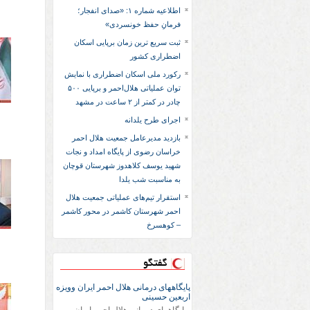
اطلاعیه شماره ۱: «صدای انفجار؛
فرمانِ حفظ خونسردی»
ثبت سریع‌ ترین زمان برپایی اسکان
اضطراری کشور
رکورد ملی اسکان اضطراری با نمایش
توان عملیاتی هلال‌احمر و برپایی ۵۰۰
چادر در کمتر از ۲ ساعت در مشهد
اجرای طرح یلدانه
بازدید مدیرعامل جمعیت هلال احمر
خراسان رضوی از پایگاه امداد و نجات
شهید یوسف کلاهدوز شهرستان قوچان
به مناسبت شب یلدا
استقرار تیم‌های عملیاتی جمعیت هلال
احمر شهرستان کاشمر در محور کاشمر
– کوهسرخ
گفتگو
پایگاههای درمانی هلال احمر ایران وویزه
اربعین حسینی