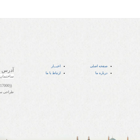
صفحه اصلی
اخبـــار
آدرس
:
درباره ما
ارتباط با ما
ساختمان
((05141417000))
طراحی س