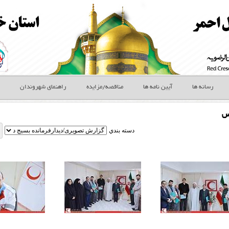
رسانه ها
آیین نامه ها
مناقصه/مزایده
راهنمای شهروندان
س
دسته بندي