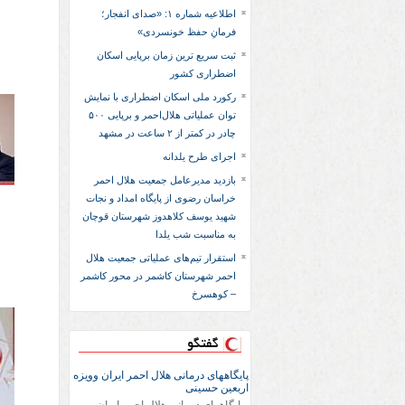
اطلاعیه شماره ۱: «صدای انفجار؛
فرمانِ حفظ خونسردی»
ثبت سریع‌ ترین زمان برپایی اسکان
اضطراری کشور
رکورد ملی اسکان اضطراری با نمایش
توان عملیاتی هلال‌احمر و برپایی ۵۰۰
چادر در کمتر از ۲ ساعت در مشهد
اجرای طرح یلدانه
بازدید مدیرعامل جمعیت هلال احمر
خراسان رضوی از پایگاه امداد و نجات
شهید یوسف کلاهدوز شهرستان قوچان
به مناسبت شب یلدا
استقرار تیم‌های عملیاتی جمعیت هلال
احمر شهرستان کاشمر در محور کاشمر
– کوهسرخ
گفتگو
پایگاههای درمانی هلال احمر ایران وویزه
اربعین حسینی