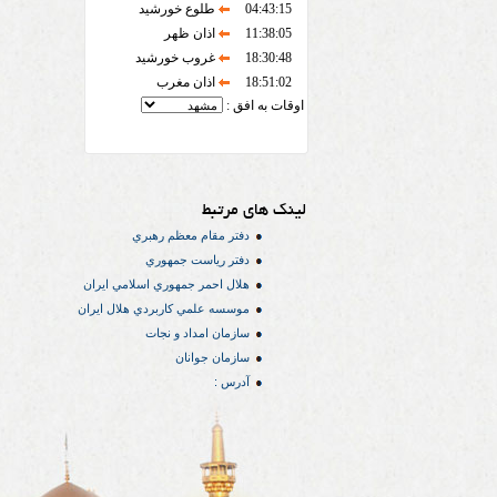
04:43:15
طلوع خورشید
11:38:05
اذان ظهر
18:30:48
غروب خورشید
18:51:02
اذان مغرب
اوقات به افق :
لینک های مرتبط
دفتر مقام معظم رهبري
دفتر رياست جمهوري
هلال احمر جمهوري اسلامي ايران
موسسه علمي كاربردي هلال ایران
سازمان امداد و نجات
سازمان جوانان
آدرس :