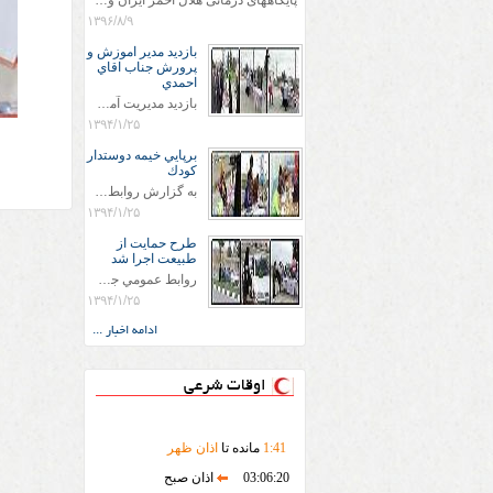
پایگاههای درمانی هلال احمر ایران وویزه اربعین حسینی
۱۳۹۶/۸/۹
بازديد مدير اموزش و
پرورش جناب اقاي
احمدي
بازديد مديريت آموزش و پروش جناب اقاي احمدي به همراه اعضاي ستاد اسكان آموزش و پروش شهرستان سرخس در ساعت 11:30 در مورخه 11/1/1394 صورت گرفت و مسئولین با حضور در پست مسافرين نوروزی كه جمعیت هلال احمر شهرستان از نزدیک در جریان روند اجرای طرح های قرار گرفتند .
۱۳۹۴/۱/۲۵
برپايي خيمه دوستدار
كودك
به گزارش روابط عمومي جمعيت هلال احمر شهرستان سرخس علاوه بر اجرای خدمات امدادی، راهنمایی های گردشگری و موقعیت های جغرافیایی و برپایی چادرهای سلامت به منظور سنجش رایگان فشار و قندخون مسافران، ، خيمه هايي.با عنوان دوستدار کودک تجهیزشده که دراین فضا کودکان مراجعه کننده از طریق نقاشی و سایر هنرهای تجسمی با مفاهیم جمعیت هلال احمر و اصول هفتگانه آن آشنا می شوند. به دليل حضور چشم گير كودكان و خانواده ها سعی شده در قالب های متناسب با سنین کودکان مراجعه کنند
۱۳۹۴/۱/۲۵
طرح حمايت از
طبيعت اجرا شد
روابط عمومي جمعيت هلال احمر سرخس جمعيت هلال احمر سرخس در روز طبيعت جوانان جمعيت هلال احمر سرخس در راستاي حفاظت و حمايت از محيط زيست با انگيزه داشتن طبيعت زيبا و بدون زباله و جهت فرهنگ سازي طرح حمايت از طبيعت را اجرا نمودند. اين طرح با رويكرد حمايتي و اموزشي در خصوص اشتي باطبيعت اجرا شد و در اين طرح 700 عدد كيسه زباله وبروشور در خروجي هاي شهر بين همشهريان و مسافرين نوروزي توزيع گرديد و در راه بازگشت كيسه هاي زباله توسط همشهريان به مامورين محترم شهرداري مستقر در ورودي شهر
۱۳۹۴/۱/۲۵
ادامه اخبار ...
اوقات شرعی
41
:
1
مانده تا
اذان ظهر
03:06:20
اذان صبح