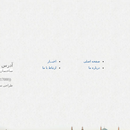
صفحه اصلی
اخبـــار
آدرس
:
درباره ما
ارتباط با ما
ساختمان
((05141417000))
طراحی س