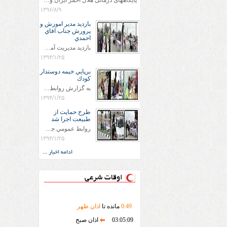
پایگاههای درمانی هلال احمر ایران وویزه اربعین حسینی
۱۳۹۶/۸/۹
بازديد مدير اموزش و
پرورش جناب اقاي
احمدي
بازديد مديريت آموزش و پروش جناب اقاي احمدي به همراه اعضاي ستاد اسكان آموزش و پروش شهرستان سرخس در ساعت 11:30 در مورخه 11/1/1394 صورت گرفت و مسئولین با حضور در پست مسافرين نوروزی كه جمعیت هلال احمر شهرستان از نزدیک در جریان روند اجرای طرح های قرار گرفتند .
۱۳۹۴/۱/۲۵
برپايي خيمه دوستدار
كودك
به گزارش روابط عمومي جمعيت هلال احمر شهرستان سرخس علاوه بر اجرای خدمات امدادی، راهنمایی های گردشگری و موقعیت های جغرافیایی و برپایی چادرهای سلامت به منظور سنجش رایگان فشار و قندخون مسافران، ، خيمه هايي.با عنوان دوستدار کودک تجهیزشده که دراین فضا کودکان مراجعه کننده از طریق نقاشی و سایر هنرهای تجسمی با مفاهیم جمعیت هلال احمر و اصول هفتگانه آن آشنا می شوند. به دليل حضور چشم گير كودكان و خانواده ها سعی شده در قالب های متناسب با سنین کودکان مراجعه کنند
۱۳۹۴/۱/۲۵
طرح حمايت از
طبيعت اجرا شد
روابط عمومي جمعيت هلال احمر سرخس جمعيت هلال احمر سرخس در روز طبيعت جوانان جمعيت هلال احمر سرخس در راستاي حفاظت و حمايت از محيط زيست با انگيزه داشتن طبيعت زيبا و بدون زباله و جهت فرهنگ سازي طرح حمايت از طبيعت را اجرا نمودند. اين طرح با رويكرد حمايتي و اموزشي در خصوص اشتي باطبيعت اجرا شد و در اين طرح 700 عدد كيسه زباله وبروشور در خروجي هاي شهر بين همشهريان و مسافرين نوروزي توزيع گرديد و در راه بازگشت كيسه هاي زباله توسط همشهريان به مامورين محترم شهرداري مستقر در ورودي شهر
۱۳۹۴/۱/۲۵
ادامه اخبار ...
اوقات شرعی
49
:
0
مانده تا
اذان ظهر
03:05:09
اذان صبح