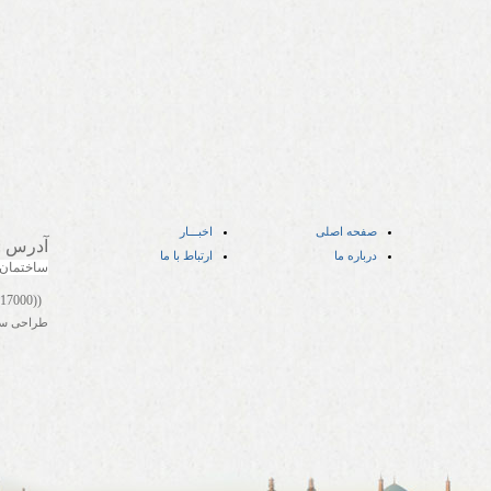
صفحه اصلی
اخبـــار
آدرس
:
درباره ما
ارتباط با ما
ساختمان
((05141417000))
طراحی س