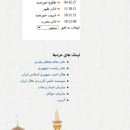
04:42:27
طلوع خورشید
11:38:11
اذان ظهر
18:31:51
غروب خورشید
18:52:08
اذان مغرب
اوقات به افق :
لینک های مرتبط
دفتر مقام معظم رهبري
دفتر رياست جمهوري
هلال احمر جمهوري اسلامي ايران
موسسه علمي كاربردي هلال ایران
سازمان امداد و نجات
سازمان جوانان
آدرس :