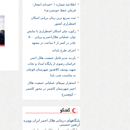
اطلاعیه شماره ۱: «صدای انفجار؛
فرمانِ حفظ خونسردی»
ثبت سریع‌ ترین زمان برپایی اسکان
اضطراری کشور
رکورد ملی اسکان اضطراری با نمایش
توان عملیاتی هلال‌احمر و برپایی ۵۰۰
چادر در کمتر از ۲ ساعت در مشهد
اجرای طرح یلدانه
بازدید مدیرعامل جمعیت هلال احمر
خراسان رضوی از پایگاه امداد و نجات
شهید یوسف کلاهدوز شهرستان قوچان
به مناسبت شب یلدا
استقرار تیم‌های عملیاتی جمعیت هلال
احمر شهرستان کاشمر در محور کاشمر
– کوهسرخ
گفتگو
پایگاههای درمانی هلال احمر ایران وویزه
اربعین حسینی