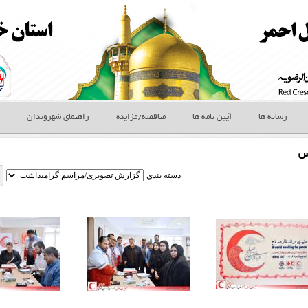
رسانه ها
آیین نامه ها
مناقصه/مزایده
راهنمای شهروندان
س
دسته بندي