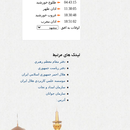
04:43:15
طلوع خورشید
11:38:05
اذان ظهر
18:30:48
غروب خورشید
18:51:02
اذان مغرب
اوقات به افق :
لینک های مرتبط
دفتر مقام معظم رهبري
دفتر رياست جمهوري
هلال احمر جمهوري اسلامي ايران
موسسه علمي كاربردي هلال ایران
سازمان امداد و نجات
سازمان جوانان
آدرس :