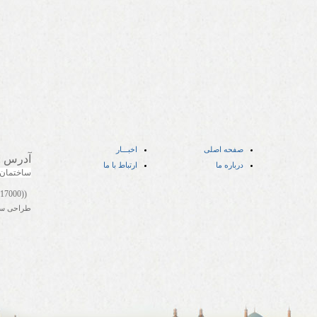
صفحه اصلی
اخبـــار
آدرس
:
درباره ما
ارتباط با ما
ساختمان
((05141417000))
طراحی س