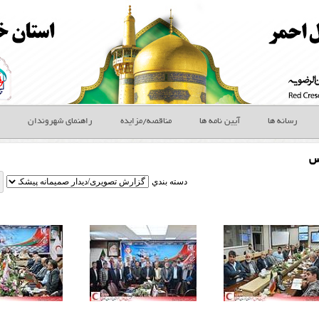
رسانه ها
آیین نامه ها
مناقصه/مزایده
راهنمای شهروندان
س
دسته بندي