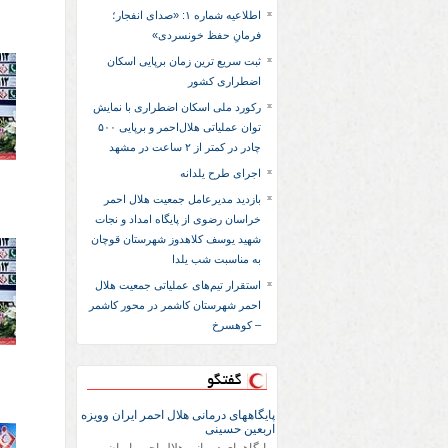
اطلاعیه شماره ۱: «صدای انفجار؛
فرمانِ حفظ خونسردی»
ثبت سریع‌ ترین زمان برپایی اسکان
اضطراری کشور
رکورد ملی اسکان اضطراری با نمایش
توان عملیاتی هلال‌احمر و برپایی ۵۰۰
چادر در کمتر از ۲ ساعت در مشهد
اجرای طرح یلدانه
بازدید مدیرعامل جمعیت هلال احمر
خراسان رضوی از پایگاه امداد و نجات
شهید یوسف کلاهدوز شهرستان قوچان
به مناسبت شب یلدا
استقرار تیم‌های عملیاتی جمعیت هلال
احمر شهرستان کاشمر در محور کاشمر
– کوهسرخ
گفتگو
پایگاههای درمانی هلال احمر ایران وویزه
اربعین حسینی