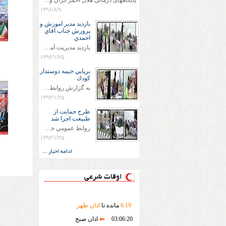
پایگاههای درمانی هلال احمر ایران وویزه اربعین حسینی
۱۳۹۶/۸/۹
بازديد مدير اموزش و
پرورش جناب اقاي
احمدي
بازديد مديريت آموزش و پروش جناب اقاي احمدي به همراه اعضاي ستاد اسكان آموزش و پروش شهرستان سرخس در ساعت 11:30 در مورخه 11/1/1394 صورت گرفت و مسئولین با حضور در پست مسافرين نوروزی كه جمعیت هلال احمر شهرستان از نزدیک در جریان روند اجرای طرح های قرار گرفتند .
۱۳۹۴/۱/۲۵
برپايي خيمه دوستدار
كودك
به گزارش روابط عمومي جمعيت هلال احمر شهرستان سرخس علاوه بر اجرای خدمات امدادی، راهنمایی های گردشگری و موقعیت های جغرافیایی و برپایی چادرهای سلامت به منظور سنجش رایگان فشار و قندخون مسافران، ، خيمه هايي.با عنوان دوستدار کودک تجهیزشده که دراین فضا کودکان مراجعه کننده از طریق نقاشی و سایر هنرهای تجسمی با مفاهیم جمعیت هلال احمر و اصول هفتگانه آن آشنا می شوند. به دليل حضور چشم گير كودكان و خانواده ها سعی شده در قالب های متناسب با سنین کودکان مراجعه کنند
۱۳۹۴/۱/۲۵
طرح حمايت از
طبيعت اجرا شد
روابط عمومي جمعيت هلال احمر سرخس جمعيت هلال احمر سرخس در روز طبيعت جوانان جمعيت هلال احمر سرخس در راستاي حفاظت و حمايت از محيط زيست با انگيزه داشتن طبيعت زيبا و بدون زباله و جهت فرهنگ سازي طرح حمايت از طبيعت را اجرا نمودند. اين طرح با رويكرد حمايتي و اموزشي در خصوص اشتي باطبيعت اجرا شد و در اين طرح 700 عدد كيسه زباله وبروشور در خروجي هاي شهر بين همشهريان و مسافرين نوروزي توزيع گرديد و در راه بازگشت كيسه هاي زباله توسط همشهريان به مامورين محترم شهرداري مستقر در ورودي شهر
۱۳۹۴/۱/۲۵
ادامه اخبار ...
اوقات شرعی
19
:
6
مانده تا
اذان ظهر
03:06:20
اذان صبح