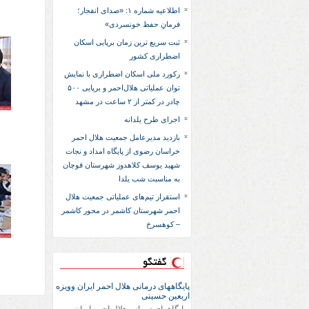
اطلاعیه شماره ۱: «صدای انفجار؛
فرمانِ حفظ خونسردی»
ثبت سریع‌ ترین زمان برپایی اسکان
اضطراری کشور
رکورد ملی اسکان اضطراری با نمایش
توان عملیاتی هلال‌احمر و برپایی ۵۰۰
چادر در کمتر از ۲ ساعت در مشهد
اجرای طرح یلدانه
بازدید مدیرعامل جمعیت هلال احمر
خراسان رضوی از پایگاه امداد و نجات
شهید یوسف کلاهدوز شهرستان قوچان
به مناسبت شب یلدا
استقرار تیم‌های عملیاتی جمعیت هلال
احمر شهرستان کاشمر در محور کاشمر
– کوهسرخ
گفتگو
پایگاههای درمانی هلال احمر ایران وویزه
اربعین حسینی