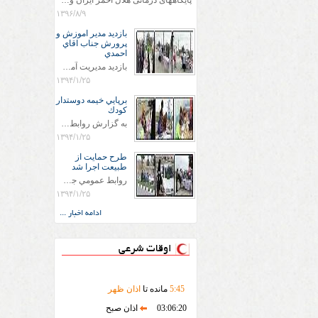
پایگاههای درمانی هلال احمر ایران وویزه اربعین حسینی
۱۳۹۶/۸/۹
بازديد مدير اموزش و
پرورش جناب اقاي
احمدي
بازديد مديريت آموزش و پروش جناب اقاي احمدي به همراه اعضاي ستاد اسكان آموزش و پروش شهرستان سرخس در ساعت 11:30 در مورخه 11/1/1394 صورت گرفت و مسئولین با حضور در پست مسافرين نوروزی كه جمعیت هلال احمر شهرستان از نزدیک در جریان روند اجرای طرح های قرار گرفتند .
۱۳۹۴/۱/۲۵
برپايي خيمه دوستدار
كودك
به گزارش روابط عمومي جمعيت هلال احمر شهرستان سرخس علاوه بر اجرای خدمات امدادی، راهنمایی های گردشگری و موقعیت های جغرافیایی و برپایی چادرهای سلامت به منظور سنجش رایگان فشار و قندخون مسافران، ، خيمه هايي.با عنوان دوستدار کودک تجهیزشده که دراین فضا کودکان مراجعه کننده از طریق نقاشی و سایر هنرهای تجسمی با مفاهیم جمعیت هلال احمر و اصول هفتگانه آن آشنا می شوند. به دليل حضور چشم گير كودكان و خانواده ها سعی شده در قالب های متناسب با سنین کودکان مراجعه کنند
۱۳۹۴/۱/۲۵
طرح حمايت از
طبيعت اجرا شد
روابط عمومي جمعيت هلال احمر سرخس جمعيت هلال احمر سرخس در روز طبيعت جوانان جمعيت هلال احمر سرخس در راستاي حفاظت و حمايت از محيط زيست با انگيزه داشتن طبيعت زيبا و بدون زباله و جهت فرهنگ سازي طرح حمايت از طبيعت را اجرا نمودند. اين طرح با رويكرد حمايتي و اموزشي در خصوص اشتي باطبيعت اجرا شد و در اين طرح 700 عدد كيسه زباله وبروشور در خروجي هاي شهر بين همشهريان و مسافرين نوروزي توزيع گرديد و در راه بازگشت كيسه هاي زباله توسط همشهريان به مامورين محترم شهرداري مستقر در ورودي شهر
۱۳۹۴/۱/۲۵
ادامه اخبار ...
اوقات شرعی
45
:
5
مانده تا
اذان ظهر
03:06:20
اذان صبح