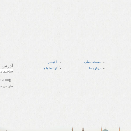
صفحه اصلی
اخبـــار
آدرس
:
درباره ما
ارتباط با ما
ساختمان
((05141417000))
طراحی س