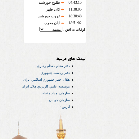
04:43:15
طلوع خورشید
11:38:05
اذان ظهر
18:30:48
غروب خورشید
18:51:02
اذان مغرب
اوقات به افق :
لینک های مرتبط
دفتر مقام معظم رهبري
دفتر رياست جمهوري
هلال احمر جمهوري اسلامي ايران
موسسه علمي كاربردي هلال ایران
سازمان امداد و نجات
سازمان جوانان
آدرس :