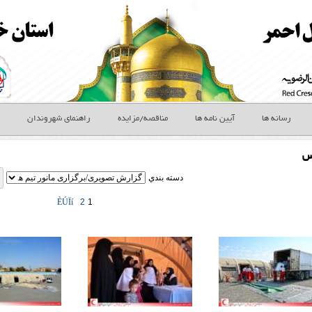
رسانه ها
آیین نامه ها
مناقصه/مزایده
راهنمای شهروندان
س
دسته بندي
ÈÚÏí
2
1