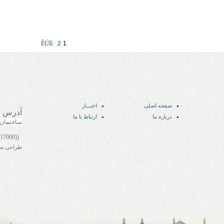
ÈÚÏí
2
1
صفحه اصلی
اخبـــار
آدرس
:
درباره ما
ارتباط با ما
ساختمان
((05141417000))
طراحی س