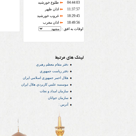
04:44:03
طلوع خورشید
11:37:57
اذان ظهر
18:29:45
غروب خورشید
18:49:56
اذان مغرب
اوقات به افق :
لینک های مرتبط
دفتر مقام معظم رهبري
دفتر رياست جمهوري
هلال احمر جمهوري اسلامي ايران
موسسه علمي كاربردي هلال ایران
سازمان امداد و نجات
سازمان جوانان
آدرس :