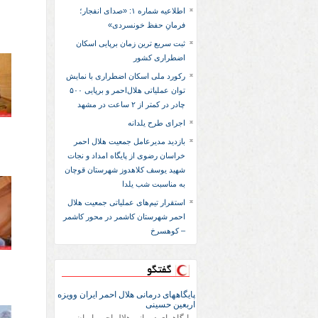
اطلاعیه شماره ۱: «صدای انفجار؛
فرمانِ حفظ خونسردی»
ثبت سریع‌ ترین زمان برپایی اسکان
اضطراری کشور
رکورد ملی اسکان اضطراری با نمایش
توان عملیاتی هلال‌احمر و برپایی ۵۰۰
چادر در کمتر از ۲ ساعت در مشهد
اجرای طرح یلدانه
بازدید مدیرعامل جمعیت هلال احمر
خراسان رضوی از پایگاه امداد و نجات
شهید یوسف کلاهدوز شهرستان قوچان
به مناسبت شب یلدا
استقرار تیم‌های عملیاتی جمعیت هلال
احمر شهرستان کاشمر در محور کاشمر
– کوهسرخ
گفتگو
پایگاههای درمانی هلال احمر ایران وویزه
اربعین حسینی