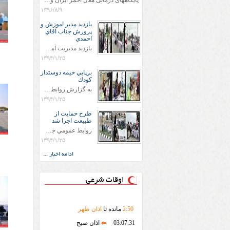
پایگاههای درمانی هلال احمر ایران وویزه اربعین حسینی
۱۳۹۶/۸/۹
بازديد مدير اموزش و
پرورش جناب اقاي
احمدي
بازديد مديريت آموزش و پروش جناب اقاي احمدي به همراه اعضاي ستاد اسكان آموزش و پروش شهرستان سرخس در ساعت 11:30 در مورخه 11/1/1394 صورت گرفت و مسئولین با حضور در پست مسافرين نوروزی كه جمعیت هلال احمر شهرستان از نزدیک در جریان روند اجرای طرح های قرار گرفتند .
۱۳۹۴/۱/۲۵
برپايي خيمه دوستدار
كودك
به گزارش روابط عمومي جمعيت هلال احمر شهرستان سرخس علاوه بر اجرای خدمات امدادی، راهنمایی های گردشگری و موقعیت های جغرافیایی و برپایی چادرهای سلامت به منظور سنجش رایگان فشار و قندخون مسافران، ، خيمه هايي.با عنوان دوستدار کودک تجهیزشده که دراین فضا کودکان مراجعه کننده از طریق نقاشی و سایر هنرهای تجسمی با مفاهیم جمعیت هلال احمر و اصول هفتگانه آن آشنا می شوند. به دليل حضور چشم گير كودكان و خانواده ها سعی شده در قالب های متناسب با سنین کودکان مراجعه کنند
۱۳۹۴/۱/۲۵
طرح حمايت از
طبيعت اجرا شد
روابط عمومي جمعيت هلال احمر سرخس جمعيت هلال احمر سرخس در روز طبيعت جوانان جمعيت هلال احمر سرخس در راستاي حفاظت و حمايت از محيط زيست با انگيزه داشتن طبيعت زيبا و بدون زباله و جهت فرهنگ سازي طرح حمايت از طبيعت را اجرا نمودند. اين طرح با رويكرد حمايتي و اموزشي در خصوص اشتي باطبيعت اجرا شد و در اين طرح 700 عدد كيسه زباله وبروشور در خروجي هاي شهر بين همشهريان و مسافرين نوروزي توزيع گرديد و در راه بازگشت كيسه هاي زباله توسط همشهريان به مامورين محترم شهرداري مستقر در ورودي شهر
۱۳۹۴/۱/۲۵
ادامه اخبار ...
اوقات شرعی
50
:
2
مانده تا
اذان ظهر
03:07:31
اذان صبح