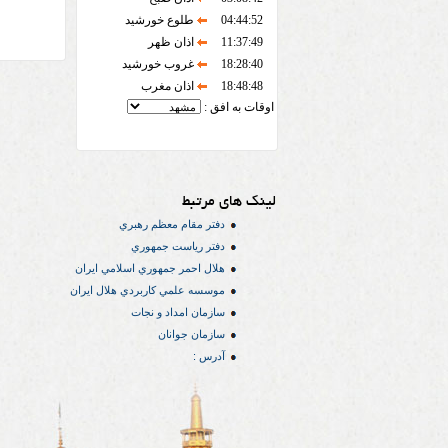
04:44:52
طلوع خورشید
11:37:49
اذان ظهر
18:28:40
غروب خورشید
18:48:48
اذان مغرب
اوقات به افق :
لینک های مرتبط
دفتر مقام معظم رهبري
دفتر رياست جمهوري
هلال احمر جمهوري اسلامي ايران
موسسه علمي كاربردي هلال ایران
سازمان امداد و نجات
سازمان جوانان
آدرس :