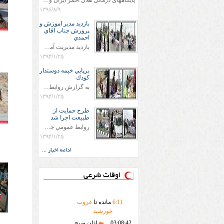
پایگاههای درمانی هلال احمر ایران وویزه اربعین حسینی
۱۳۹۶/۸/۹
بازديد مدير اموزش و
پرورش جناب اقاي
احمدي
بازديد مديريت آموزش و پروش جناب اقاي احمدي به همراه اعضاي ستاد اسكان آموزش و پروش شهرستان سرخس در ساعت 11:30 در مورخه 11/1/1394 صورت گرفت و مسئولین با حضور در پست مسافرين نوروزی كه جمعیت هلال احمر شهرستان از نزدیک در جریان روند اجرای طرح های قرار گرفتند .
۱۳۹۴/۱/۲۵
برپايي خيمه دوستدار
كودك
به گزارش روابط عمومي جمعيت هلال احمر شهرستان سرخس علاوه بر اجرای خدمات امدادی، راهنمایی های گردشگری و موقعیت های جغرافیایی و برپایی چادرهای سلامت به منظور سنجش رایگان فشار و قندخون مسافران، ، خيمه هايي.با عنوان دوستدار کودک تجهیزشده که دراین فضا کودکان مراجعه کننده از طریق نقاشی و سایر هنرهای تجسمی با مفاهیم جمعیت هلال احمر و اصول هفتگانه آن آشنا می شوند. به دليل حضور چشم گير كودكان و خانواده ها سعی شده در قالب های متناسب با سنین کودکان مراجعه کنند
۱۳۹۴/۱/۲۵
طرح حمايت از
طبيعت اجرا شد
روابط عمومي جمعيت هلال احمر سرخس جمعيت هلال احمر سرخس در روز طبيعت جوانان جمعيت هلال احمر سرخس در راستاي حفاظت و حمايت از محيط زيست با انگيزه داشتن طبيعت زيبا و بدون زباله و جهت فرهنگ سازي طرح حمايت از طبيعت را اجرا نمودند. اين طرح با رويكرد حمايتي و اموزشي در خصوص اشتي باطبيعت اجرا شد و در اين طرح 700 عدد كيسه زباله وبروشور در خروجي هاي شهر بين همشهريان و مسافرين نوروزي توزيع گرديد و در راه بازگشت كيسه هاي زباله توسط همشهريان به مامورين محترم شهرداري مستقر در ورودي شهر
۱۳۹۴/۱/۲۵
ادامه اخبار ...
اوقات شرعی
11
:
6
مانده تا
غروب
خورشید
03:08:42
اذان صبح