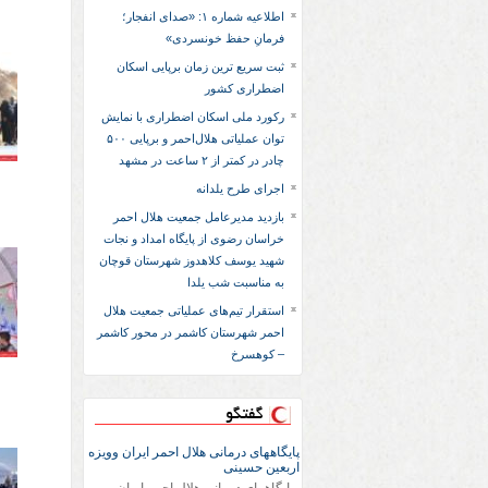
اطلاعیه شماره ۱: «صدای انفجار؛
فرمانِ حفظ خونسردی»
ثبت سریع‌ ترین زمان برپایی اسکان
اضطراری کشور
رکورد ملی اسکان اضطراری با نمایش
توان عملیاتی هلال‌احمر و برپایی ۵۰۰
چادر در کمتر از ۲ ساعت در مشهد
اجرای طرح یلدانه
بازدید مدیرعامل جمعیت هلال احمر
خراسان رضوی از پایگاه امداد و نجات
شهید یوسف کلاهدوز شهرستان قوچان
به مناسبت شب یلدا
استقرار تیم‌های عملیاتی جمعیت هلال
احمر شهرستان کاشمر در محور کاشمر
– کوهسرخ
گفتگو
پایگاههای درمانی هلال احمر ایران وویزه
اربعین حسینی