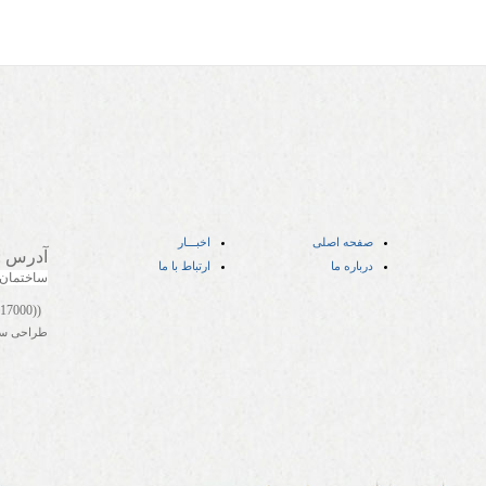
صفحه اصلی
اخبـــار
آدرس
:
درباره ما
ارتباط با ما
ساختمان
((05141417000))
طراحی س