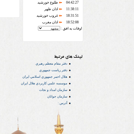
04:42:27
طلوع خورشید
11:38:11
اذان ظهر
18:31:51
غروب خورشید
18:52:08
اذان مغرب
اوقات به افق :
لینک های مرتبط
دفتر مقام معظم رهبري
دفتر رياست جمهوري
هلال احمر جمهوري اسلامي ايران
موسسه علمي كاربردي هلال ایران
سازمان امداد و نجات
سازمان جوانان
آدرس :