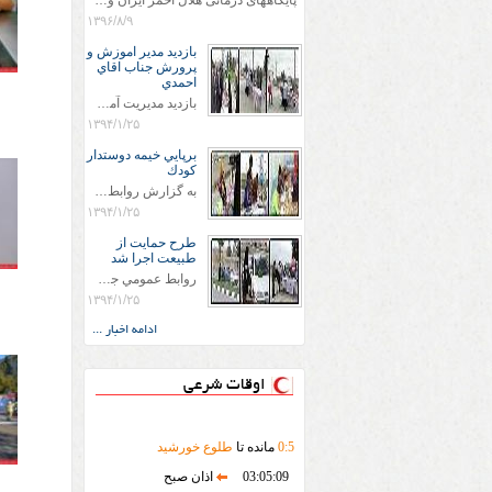
پایگاههای درمانی هلال احمر ایران وویزه اربعین حسینی
۱۳۹۶/۸/۹
بازديد مدير اموزش و
پرورش جناب اقاي
احمدي
بازديد مديريت آموزش و پروش جناب اقاي احمدي به همراه اعضاي ستاد اسكان آموزش و پروش شهرستان سرخس در ساعت 11:30 در مورخه 11/1/1394 صورت گرفت و مسئولین با حضور در پست مسافرين نوروزی كه جمعیت هلال احمر شهرستان از نزدیک در جریان روند اجرای طرح های قرار گرفتند .
۱۳۹۴/۱/۲۵
برپايي خيمه دوستدار
كودك
به گزارش روابط عمومي جمعيت هلال احمر شهرستان سرخس علاوه بر اجرای خدمات امدادی، راهنمایی های گردشگری و موقعیت های جغرافیایی و برپایی چادرهای سلامت به منظور سنجش رایگان فشار و قندخون مسافران، ، خيمه هايي.با عنوان دوستدار کودک تجهیزشده که دراین فضا کودکان مراجعه کننده از طریق نقاشی و سایر هنرهای تجسمی با مفاهیم جمعیت هلال احمر و اصول هفتگانه آن آشنا می شوند. به دليل حضور چشم گير كودكان و خانواده ها سعی شده در قالب های متناسب با سنین کودکان مراجعه کنند
۱۳۹۴/۱/۲۵
طرح حمايت از
طبيعت اجرا شد
روابط عمومي جمعيت هلال احمر سرخس جمعيت هلال احمر سرخس در روز طبيعت جوانان جمعيت هلال احمر سرخس در راستاي حفاظت و حمايت از محيط زيست با انگيزه داشتن طبيعت زيبا و بدون زباله و جهت فرهنگ سازي طرح حمايت از طبيعت را اجرا نمودند. اين طرح با رويكرد حمايتي و اموزشي در خصوص اشتي باطبيعت اجرا شد و در اين طرح 700 عدد كيسه زباله وبروشور در خروجي هاي شهر بين همشهريان و مسافرين نوروزي توزيع گرديد و در راه بازگشت كيسه هاي زباله توسط همشهريان به مامورين محترم شهرداري مستقر در ورودي شهر
۱۳۹۴/۱/۲۵
ادامه اخبار ...
اوقات شرعی
5
:
0
مانده تا
طلوع خورشید
03:05:09
اذان صبح