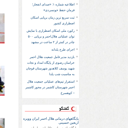
اطلاعیه شماره ۱: «صدای انفجار؛
فرمانِ حفظ خونسردی»
ثبت سریع‌ ترین زمان برپایی اسکان
اضطراری کشور
رکورد ملی اسکان اضطراری با نمایش
توان عملیاتی هلال‌احمر و برپایی ۵۰۰
چادر در کمتر از ۲ ساعت در مشهد
اجرای طرح یلدانه
بازدید مدیرعامل جمعیت هلال احمر
خراسان رضوی از پایگاه امداد و نجات
شهید یوسف کلاهدوز شهرستان قوچان
به مناسبت شب یلدا
استقرار تیم‌های عملیاتی جمعیت هلال
احمر شهرستان کاشمر در محور کاشمر
– کوهسرخ
گفتگو
پایگاههای درمانی هلال احمر ایران وویزه
اربعین حسینی