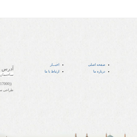
صفحه اصلی
اخبـــار
آدرس
:
درباره ما
ارتباط با ما
ساختمان
((05141417000))
طراحی س