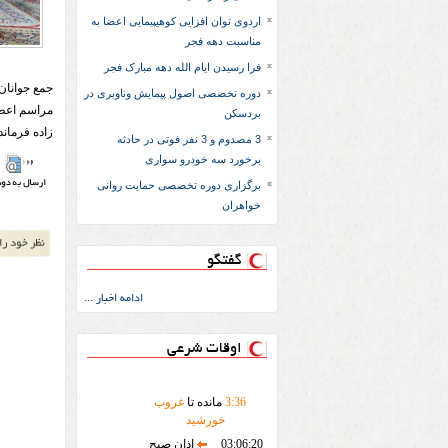
اردوی توان افزایی کوهیپیمایی اعضا به
مناسبت دهه فجر
فرا رسیدن ایام الله دهه مبارک فجر
جمع جوانان
دوره تخصصی اصول پیمایش وناوبری در
مراسم اعطا
بردسکن
زاده فرمان
3 مصدوم و 3 نفر فوتی در حادثه
برخورد سه خودرو سواری
برگزاری دوره تخصصی حمایت روانی
خواهران
گفتگو
ادامه اخبار ...
اوقات شرعی
36
:
3
مانده تا
غروب
خورشید
03:06:20
اذان صبح