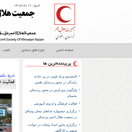
امروز: ۱۴۰۵/۵/۱۶
صفحه اصلی
حوزه های ستادی
شعب
پربیننده‌ترین ها
تاريخ:
۱۴۰۲ يکشنب
5مصدوم و یک فوتی در پی حادثه
فعالیت 
رانندگی در محور بردسکن طبس
واژگونی پژو پارس در محور بردسکن-
بجستان
فعالیت فرهنگی و اردوی آموزشی
برگزاری جشنواره غذاهای محلی وسالم
در جمعیت هلال احمر بردسکن
برگزاری مانور امداد ونجات در حوادث
صنعتی و کارگاهی