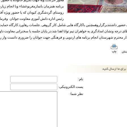
محور حرکت) وبه جهت تکریم خانواده با حضور 
برنامه همزمان بانمازمغربوعشاء وبا انجام زیار
روستای گردشگری کبودان که با حضور ویژه آقا
رئیس اداره دانش آموزی معاونت جوانان وفرم
 حضور داشتندبرگزاروهمچنین باکارگاه هایی شامل کار گروهی .جلسات رهاورد.کارگاه حمایت رو
ی درجه ونشان امدادگری به خواهران تیم توانا اهدا شد.در پایان جلسه با سخنرانی معاونت دا
دار محترم شهرستان انجام برنامه های اردویی و فرهنگی جهت جوانان را ضروری دانست واز ری
نام:
پست الکترونیکی:
نظر شما: