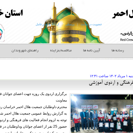
عضویت در سایت
|
پرسنلی
|
ارتباط با مدیرعامل
رسانه ها
آیین نامه ها
مناقصه/مزایده
راهنمای شهروندان
ه ۱ مرداد
ساعت
۱۲:۴۱
فرهنگی و اردوی آموزشی
برگزاری اردوی یک روزه جهت اعضای جوانان فع
معاونت
محترم داوطلبان جمعیت هلال احمر خراسان ر
به گزارش روابط عمومی جمعیت هلال احمر شه
توجه به لزوم انجام فعالیت های فرهنگی و اردو
حضور 25 نفر از اعضای جوانان وداوطلبا