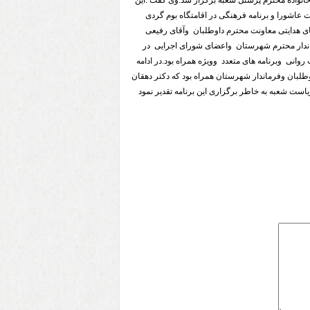
خانواده محترم پرسنل شعبه برگزار شد.وی گفت :این
ت عاشورا و برنامه فرهنگی در اقامتگاه بوم گردی
ی هدایتی معاونت محترم داوطلبان وآقای رفیعی
اندار محترم شهرستان واعضای شورای اجرایی در
انی وبرنامه های متعدد وویژه همراه بود.در ادامه
وطلبان وفرماندار شهرستان همراه بود که دکتر دهقان
است شعبه به خاطر برگزاری این برنامه تقدیر نمود