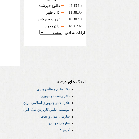
04:43:15
طلوع خورشید
11:38:05
اذان ظهر
18:30:48
غروب خورشید
18:51:02
اذان مغرب
اوقات به افق :
لینک های مرتبط
دفتر مقام معظم رهبري
دفتر رياست جمهوري
هلال احمر جمهوري اسلامي ايران
موسسه علمي كاربردي هلال ایران
سازمان امداد و نجات
سازمان جوانان
آدرس :