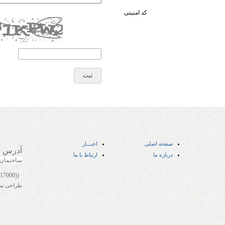
کد امنیتی
صفحه اصلی
اخبـــار
آدرس
:
درباره ما
ارتباط با ما
ساختمان
((05141417000))
طراحی س