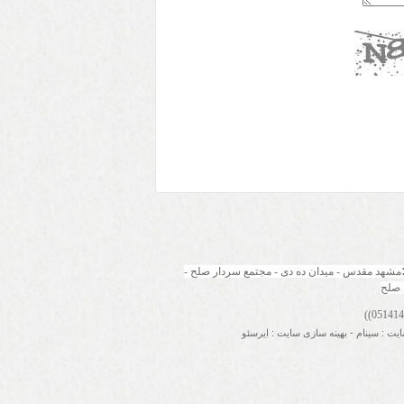
مشهد مقدس - میدان ده دی - مجتمع سردار صلح - 
 صلح
ایت
:
سینام
-
بهینه سازی سایت
:
ایرسئو