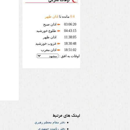
اوقات شرعی
4
:
0
مانده تا
اذان ظهر
03:06:20
اذان صبح
04:43:15
طلوع خورشید
11:38:05
اذان ظهر
18:30:48
غروب خورشید
18:51:02
اذان مغرب
اوقات به افق :
لینک های مرتبط
دفتر مقام معظم رهبري
دفتر رياست جمهوري