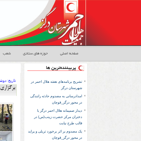
صفحه اصلی
حوزه های ستادی
شعب
پربیننده‌ترین ها
تاريخ:
۱۴۰۴ دوشنب
تشریح برنامه‌های هفته هلال احمر در
برگزاری
شهرستان درگز
امدادرسانی به مصدوم حادثه رانندگی
در محور درگز_قوچان
دیدار صمیمانه هلال احمر درگز با
دختران مرکز حضرت زینب(س) در
قالب طرح نیابت
یک مصدوم بر اثر برخورد تریلی و پراید
در محور درگز_قوچان