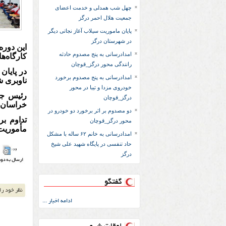
چهل شب همدلی و خدمت اعضای
جمعیت هلال احمر درگز
پایان ماموریت سیلاب آغاز نجاتی دیگر
در شهرستان درگز
این دوره
امدادرسانی به پنج مصدوم حادثه
کارگاه‌ه
رانندگی محور درگز_قوچان
در پایا
امدادرسانی به پنج مصدوم برخورد
ناوبری ش
خودروی مزدا و تیبا در محور
رئیس جم
درگز_قوچان
خراسان ر
دو مصدوم بر اثر برخورد دو خودرو در
تداوم ب
محور درگز_قوچان
مأموریت‌
امداد‌رسانی به خانم ۶۲ ساله با مشکل
حاد تنفسی در پایگاه شهید علی شیخ
درگز
گفتگو
ادامه اخبار ...