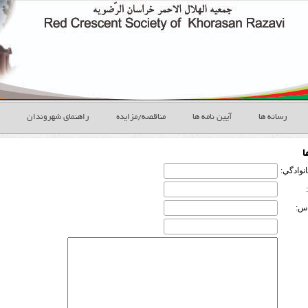
رسانه ها
آیین نامه ها
مناقصه/مزایده
راهنمای شهروندان
ا
انوادگي:
س: