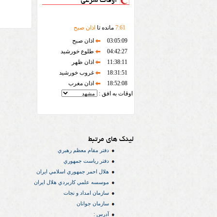
اوقات شرعی
61
:
7
مانده تا
اذان صبح
03:05:09
اذان صبح
04:42:27
طلوع خورشید
11:38:11
اذان ظهر
18:31:51
غروب خورشید
18:52:08
اذان مغرب
اوقات به افق :
لینک های مرتبط
دفتر مقام معظم رهبري
دفتر رياست جمهوري
هلال احمر جمهوري اسلامي ايران
موسسه علمي كاربردي هلال ایران
سازمان امداد و نجات
سازمان جوانان
آدرس :