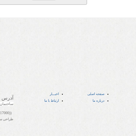
صفحه اصلی
اخبـــار
آدرس
:
درباره ما
ارتباط با ما
ساختمان
((05141417000))
طراحی س