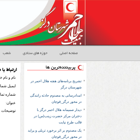
صفحه اصلی
حوزه های ستادی
شعب
پربیننده‌ترین ها
ارتباط با م
نام و نام خ
تشریح برنامه‌های هفته هلال احمر در
ايميل شما:
شهرستان درگز
شماره تما
امدادرسانی به مصدوم حادثه رانندگی
در محور درگز_قوچان
عنوان:
دیدار صمیمانه هلال احمر درگز با
توضيحات
دختران مرکز حضرت زینب(س) در
قالب طرح نیابت
یک مصدوم بر اثر برخورد تریلی و پراید
در محور درگز_قوچان