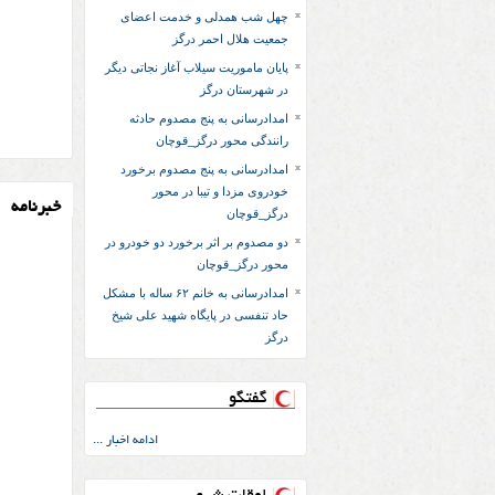
چهل شب همدلی و خدمت اعضای
جمعیت هلال احمر درگز
پایان ماموریت سیلاب آغاز نجاتی دیگر
در شهرستان درگز
امدادرسانی به پنج مصدوم حادثه
رانندگی محور درگز_قوچان
امدادرسانی به پنج مصدوم برخورد
خودروی مزدا و تیبا در محور
خبرنامه
درگز_قوچان
دو مصدوم بر اثر برخورد دو خودرو در
محور درگز_قوچان
امداد‌رسانی به خانم ۶۲ ساله با مشکل
حاد تنفسی در پایگاه شهید علی شیخ
درگز
گفتگو
ادامه اخبار ...