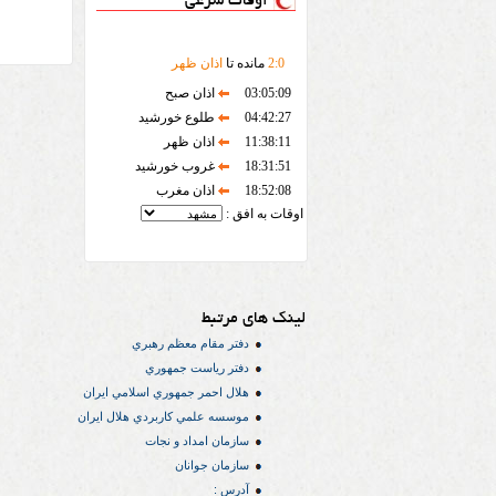
اوقات شرعی
0
:
2
مانده تا
اذان ظهر
03:05:09
اذان صبح
04:42:27
طلوع خورشید
11:38:11
اذان ظهر
18:31:51
غروب خورشید
18:52:08
اذان مغرب
اوقات به افق :
لینک های مرتبط
دفتر مقام معظم رهبري
دفتر رياست جمهوري
هلال احمر جمهوري اسلامي ايران
موسسه علمي كاربردي هلال ایران
سازمان امداد و نجات
سازمان جوانان
آدرس :