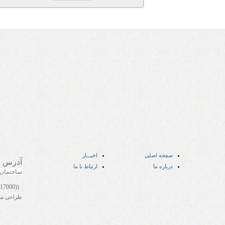
صفحه اصلی
اخبـــار
آدرس
:
درباره ما
ارتباط با ما
ساختمان
((05141417000))
طراحی س