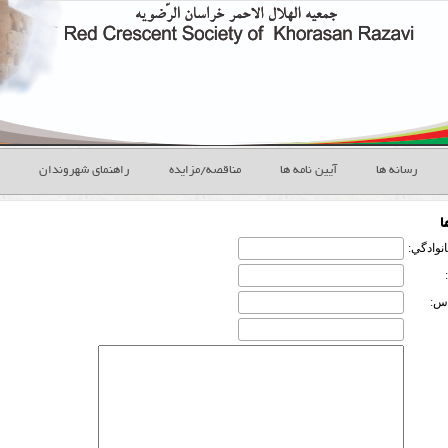
رسانه ها
آیین نامه ها
مناقصه/مزایده
راهنمای شهروندان
ا
انوادگي:
س: