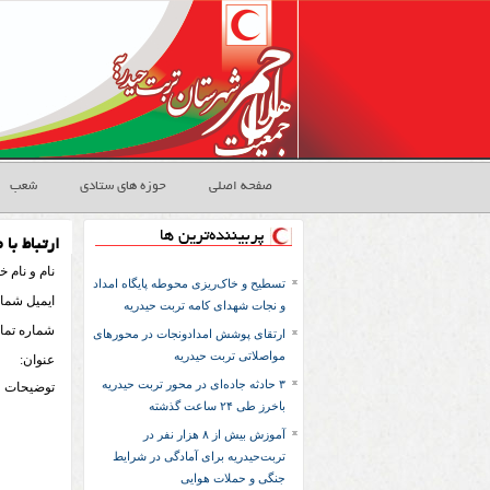
صفحه اصلی
حوزه های ستادی
شعب
پربیننده‌ترین ها
ارتباط با م
نام و نام خ
تسطیح و خاک‌ریزی محوطه پایگاه امداد
ايميل شما:
و نجات شهدای کامه تربت‌ حیدریه
شماره تما
ارتقای پوشش امدادونجات در محورهای
مواصلاتی تربت حیدریه
عنوان:
۳ حادثه جاده‌ای در محور تربت حیدریه
توضيحات
باخرز طی ۲۴ ساعت گذشته
آموزش بیش از ۸ هزار نفر در
تربت‌حیدریه برای آمادگی در شرایط
جنگی و حملات هوایی