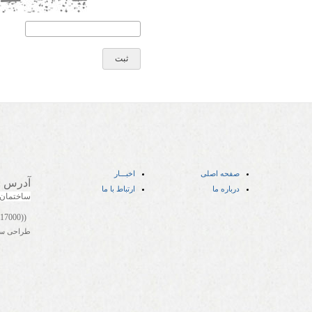
صفحه اصلی
اخبـــار
آدرس
:
درباره ما
ارتباط با ما
ساختمان
((05141417000))
طراحی س