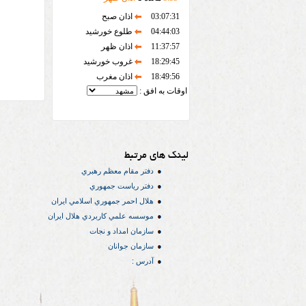
03:07:31
اذان صبح
04:44:03
طلوع خورشید
11:37:57
اذان ظهر
18:29:45
غروب خورشید
18:49:56
اذان مغرب
اوقات به افق :
لینک های مرتبط
دفتر مقام معظم رهبري
دفتر رياست جمهوري
هلال احمر جمهوري اسلامي ايران
موسسه علمي كاربردي هلال ایران
سازمان امداد و نجات
سازمان جوانان
آدرس :