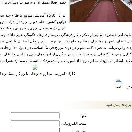
حضور فعال همکاران و به صورت وبیناری برای 41 نفر از همکاران شعب و ستاد برگزار گردید .
در این کارگاه آموزشی مدرس با طرح چند سوا
قوانین کشور ، علت تغییر در رفتار افراد با ت
عنوان یک فریضه ی فوری و ضروری پرداخت شر
اوت امر به معروف و نهی از منکر و کار فرهنگی ، ریشه رفتارها ، چگونگی تغییر عادات و تفک
هدف ارتقای دانش و مهارتهای مشاوره خانواده در چارچوب سبک زندگی اسلامی طراحی شده
دند و این برنامه به عنوان گامی موثر در جهت ترویج فرهنگ اسلامی در خانواده ها و جامع
گزاری چنین کارگاههایی در صدد است تا با بهره گیری از آموزه های دینی و علمی به ارتقای س
ند . انتظار می رود ادامه این دوره های آموزشی در آینده نزدیک با استقبال بیشتری همراه باشد
کارگاه آموزشی مهارتهای زندگی با رویکرد سبک زندگ
نام:
پست الکترونیکی:
نظر شما: