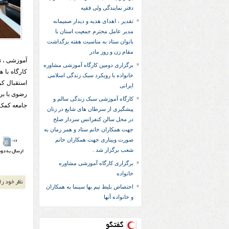
دفتر نمایندگی ولی فقیه
تقدیر ، اهدای هدیه و دیدار صمیمانه
مدیر عامل محترم جمعیت استان با
بانوان ستاد به مناسبت هفته بزگداشت
مقام زن و روز مادر
آموزشی ، تف
برگزاری دومین کارگاه آموزشی مشاوره
کارگاه با 
خانواده با رویکرد سبک زندگی اسلامی
استقبال کر
ایرانی
رضوی با بر
کارگاه آموزشی سبک زندگی سالم و
جامعه کمک ک
پیشگیری از سرطان های شایع در زنان
در محل سالن کنفرانس سردار صلح
جهت همکاران خانم ستاد و همر زمان به
صورت وبیناری جهت همکاران خانم
شعب برگزار شد .
برگزاری کارگاه آموزشی مشاوره
خانواده
اختصاص بلیط نیم بها سینما به همکاران
و خانواده آنها
گفتگو