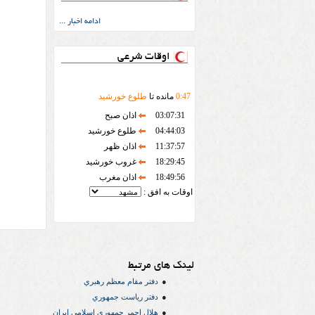
ادامه اخبار ...
اوقات شرعی
47
:
0
مانده تا
طلوع خورشید
03:07:31
اذان صبح
04:44:03
طلوع خورشید
11:37:57
اذان ظهر
18:29:45
غروب خورشید
18:49:56
اذان مغرب
اوقات به افق :
لینک های مرتبط
دفتر مقام معظم رهبري
دفتر رياست جمهوري
هلال احمر جمهوري اسلامي ايران