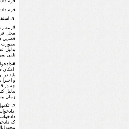
فرم داد
فرم داد
5- استفاده از دادخواست در دعاوی حقوقی
لازمه ر
محل فرو
قضایی‌ای
بصورت غی
بدلیل عد
تلقی نمی
6-دادخواستهای الکترونیک:
امکان طر
باید در 
و اخیرا 
چه در قا
بدلیل کن
زمان بیش
7- تکمیل دادخواست
دادخواست
که دادخو
مجهول‌المک