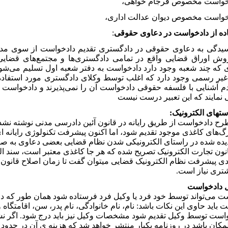
خواست مخصوص فرجام خواهی،
خواست مخصوص دیوان عدالت اداری،
:
سیدگی به دعاوی حقوقی در دادگستری تقدیم دادخواست از سوی مدع
ش اوراق قضایی واقع در تمامی دادگستری‌ها و مجتمع‌های قضایی
 که چند شعبه وجود دارد دادخواست به دفتر شعبه اول تسلیم می‌شود. 
ر رسمی وجود دارد که اغلب توسط وکلای دادگستری مورد استفاده ق
م آشنایی با فلسفه حقوقی دادخواست آن را نمی‌پذیرند و دادخواست 
 نمایند که این تعبیر درست نیست
ح دادخواست از طریق رایانه در قانون آئین دادرسی مدنی نوشته نشد
برگ‌های کاغذی موجود تقدیم شود، اما اکنون پیشرفت تکنولوژی رایانه ا
دیده شده در راستای الکترونیکی ‌شدن نظام قضایی بعضی دعاوی به ص
نون تجارت الکترونیک تصریح شده که هر جا کاغذی معتبر است، سند الکت
دی پیشرفت نظام الکترونیک قضایی میتوان گفت تا زمان اصلاح قانون 
تری نیاز است.
 باید حاوی این نکات باشد: نام، نام خانوادگی، نام پدر، سن، اقامتگا
است توسط وکیل تقدیم شود مشخصات وکیل نیز باید درج شود. اگر نشا
ان باشد در روزنامه یکبار منتشر خواهد شد که هزینه ی آن در حدود 5000 تومان است