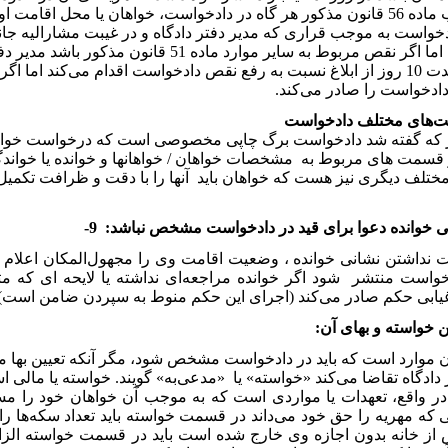
به موجب ماده 56 قانون مذکور هر گاه در دادخواست، خواهان یا محل اقا
خواست به موجب قراری که مدیر دفتر دادگاه و در غیبت مشارالیه جان
می‌شود. اما اگر نقص مربوط به سایر موارد ماده 
ظرف مدت 10 روز از ابلاغ نسبت به رفع نقص دادخواست اقدام می‌کند اما 
دادخواست را صادر می‌کند.
 که گفته شد دادخواست برگ چاپی مخصوصی است که درخواست خواها
 قسمت های مربوط به مشخصات خواهان / خواهانها و خوانده یا خواندگ
لف دیگری نیز هست که خواهان باید آنها را با دقت و ظرافت تکمیل ک
ی خوانده دعوا برای قید در دادخواست مشخص نباشد:
9-
نداشتن نشانی خوانده ، وضعیت اقامت وی را مجهول‌المکان اعلام می‌
واست منتشر شود اگر خوانده مراجعه‌ای نداشته یا لایحه ای که متض
ابی حکم صادر می‌کند (اجرای این حکم منوط به سپردن ضامن است) 
ن موارد است که باید در دادخواست مشخص شود، مگر آنکه تعیین بها ممک
دادگاه تقاضا می‌کند «خواسته» یا «مدعی‌به» گویند. خواسته یا مالی ا
ر واقع، تعهدات یا مواردی است که به موجب آن خواهان خود را مست
 که مهریه را حق خود می‌داند در قسمت خواسته باید تعداد سکه‌ها را 
 خانه بدون اجازه وی خارج شده است باید در قسمت خواسته الزام به ت