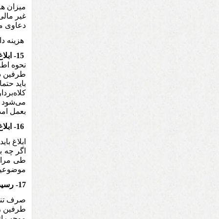
میزان هز
غیر مالی
دعاوی ما
هزینه دادر
15- ابلاغ دادخواست
نحوه‌ اط
طرفین دع
باید حتم
کلاه‌برد
می‌شود د
بعمل امد
16- ابلاغ به مخاطب
ابلاغ باید طی تشریف
اگر چه ب
طی مراحل
موضوعیت 
17- رسیدگی و انشاء رای:
صرف تنظ
طرفین را
موجب انح