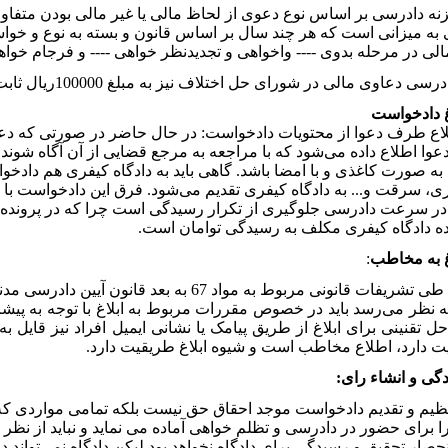
نه دادرسی بر اساس نوع دعوی از لحاظ مالی یا غیر مالی بودن متفا
 به میزانی است که هر چند سال بر اساس قانون و بسته به نوع و خو
لی در مرحله بدوی ---- واخواهی و تجدیدنظر خواهی ---- و فرجام خواه
سی دعاوی مالی در شورای حل اختلاف نیز به مبلغ 100000ریال ثابت است.
لاع طرف دعوا از محتویات دادخواست: در حال حاضر در صورتی که دعو
وا اطلاع داده می‌شود که با مراجعه به مرجع قضایی از آن آگاه شوند، ا
ا به صورت کاغذی و با امضا باشد. گاهی باید به دادگاه کیفری هم دادخ
اری، سرقت و... به دادگاه کیفری تقدیم می‌شود. فرق این دادخواست با 
ر سرعت دادرسی جلوگیری از تکرار رسیدگی است چرا که در پرونده ک
ه دادگاه کیفری مکلف به رسیدگی توامان است.
:
ات قانونی مربوط به مواد 67 به بعد قانون آیین دادرسی مدنی و توسط مامور ابلاغ صورت گیرد.
ه نظر می‌رسد باید در خصوص مقررات مربوط به ابلاغ با توجه به پیش
 تقنینی برای ابلاغ از طریق پیامک یا نشانی ایمیل افراد نیز قایل به ت
دارد، اطلاع مخاطب است و شیوه ابلاغ طریقیت دارد.
یم و تقدیم دادخواست موجد احقاق حق نیست بلکه تمامی مواردی که
 برای حضور در دادرسی و تظلم خواهی آماده می نماید و نباید از نظر
صار تحقیق و رسیدگی برای دادگاه نخواهد بود لیکن دادگاه نمی‌تواند