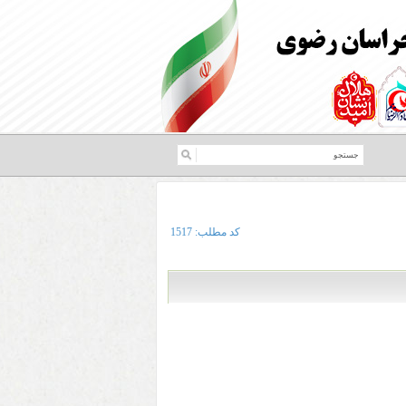
کد مطلب:
1517