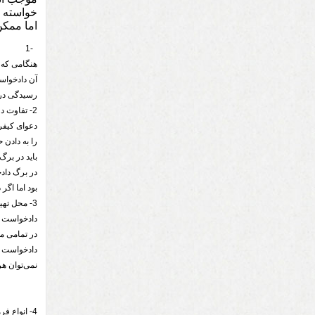
خواسته ا
اما ممکن
-1
هنگامی که 
رسیدگی در 
2- تفاوت دعوای حقوقی و کیفری و انحصار دادخواست به دعوای حقوقی:
دعوای کیفر
را به دادن
باید در بر
در برگ داد
بود اما اگ
3- محل تهیه و تقدیم دادخواست:
دادخواست ب
در تمامی من
دادخواست ب
نمی‌توان ه
4- انواع فرمهای دادخواست: