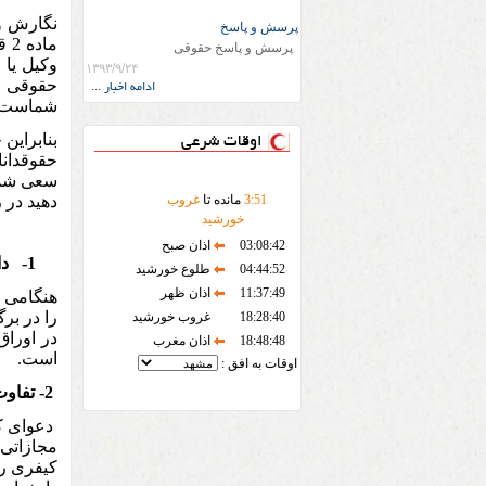
نگارش و
پرسش و پاسخ
ما
پرسش و پاسخ حقوقی
وکیل یا 
۱۳۹۳/۹/۲۴
حقوقی ک
ادامه اخبار ...
شماست و 
بنابراین
اوقات شرعی
حقوقدانا
سعی شد ت
51
:
3
مانده تا
غروب
دهید در 
خورشید
03:08:42
اذان صبح
-1
دا
04:44:52
طلوع خورشید
11:37:49
اذان ظهر
هنگامی ک
را در بر
18:28:40
غروب خورشید
18:48:48
اذان مغرب
است.
اوقات به افق :
2- تفاوت دعوای حقوقی و کیفری
دعوای ک
مجازاتی 
کیفری را