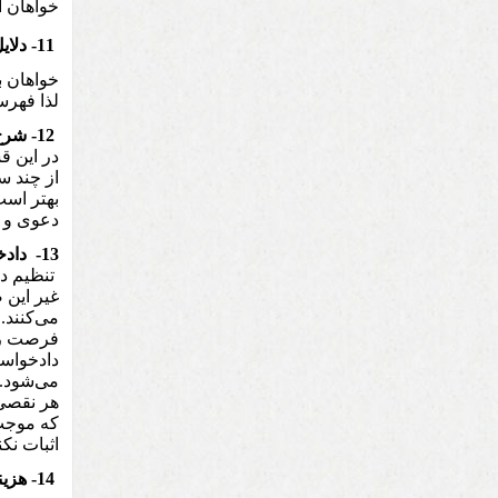
خواهان آ
11- دلایل و منضمات دادخواست:
خواهان ب
لذا فهرس
12- شرح خواسته در متن دادخواست:
در این ق
از چند س
بهتر است
دعوی و د
13-
داد
تنظیم دا
غیر این 
‌می‌کنند
فرصت رفع
می‌شود.
هر نقصی 
که موجب 
اثبات نکن
14-
هزین