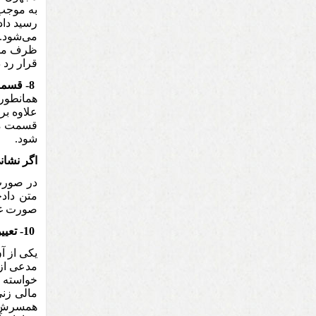
رسید داد
قرار رد 
8- قسمت‌های مختلف دادخواست
همانطور
علاوه بر
قسمت مخت
شود.
اگر نشان
در صورت 
متن دادخ
صورت غی
10- تعیین خواسته و بهای آن:
یکی از آ
مدعی از 
خواسته د
مالی زنی
همسرش از