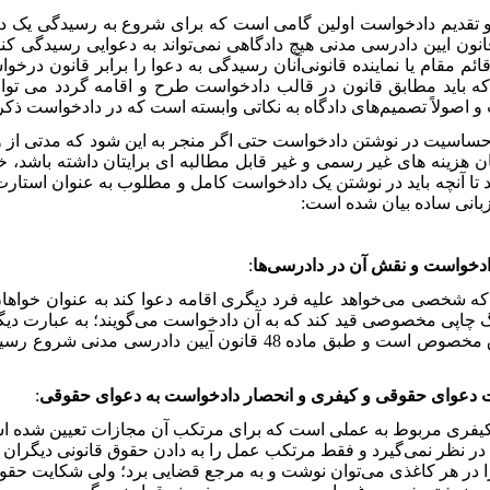
 تقدیم دادخواست اولین گامی است که برای شروع به رسیدگی یک د
ده 2 قانون ایین دادرسی مدنی هیچ دادگاهی نمی‌تواند به دعوایی رسیدگی
قائم مقام یا نماینده قانونی‌آنان رسیدگی به دعوا را برابر قانون در
ه باید مطابق قانون در قالب دادخواست طرح و اقامه گردد می تو
اصولاً تصمیم‌های دادگاه به نکاتی وابسته است که در دادخواست ذکر ک
 حساسیت در نوشتن دادخواست حتی اگر منجر به این شود که مدتی از وقت‌
ن هزینه های غیر رسمی و غیر قابل مطالبه ای برایتان داشته باشد، خ
ا آنچه باید در نوشتن یک دادخواست کامل و مطلوب به عنوان استا
زبانی ساده بیان شده است:
دخواست و نقش آن در دادرسی‌ها
:
ه شخصی می‌خواهد علیه فرد دیگری اقامه دعوا کند به عنوان خواها
گ چاپی مخصوصی قید کند که به آن دادخواست می‌گویند؛ به عبارت دیگ
در اوراق مخصوص است و طبق ماده 48 قانون آیین دادر
و انحصار دادخواست به دعوای حقوقی
:
یفری مربوط به عملی است که برای مرتکب آن مجازات تعیین شده اس
در نظر نمی‌گیرد و فقط مرتکب عمل را به دادن حقوق قانونی دیگران 
 در هر کاغذی می‌توان نوشت و به مرجع قضایی برد؛ ولی شکایت حقو