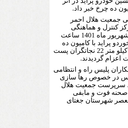
ین خودرو پراید در اثر
یون ده چرخ خبر داد.
ی جمعیت هلال احمر
ز کنترل و هماهنگی
در مورخ 06شهریور ماه 1401 ساعت
وردو پراید با کامیون ده
چرخ در حوالی روستای ارگ محور جغتای به سبزوار کیلو متر 22 نجاتگران پست
 اعزام گردیدند.
کاران پلیس راه و انتظامی
سپس در خصوص رها سازی
. سرپرست جمعیت هلال
ر صحنه فوت و مابفی
لعصر شهرستان جغتای