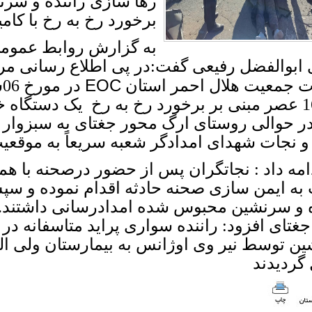
رها سازی راننده و سرنش
برخورد رخ به رخ با کام
به گزارش روابط عموم
 ابوالفضل رفیعی گفت:در پی اطلاع رسانی مرک
EOC
ت جمعیت هلال احمر استان
16:450 عصر مبنی بر برخورد رخ به رخ یک دستگاه خ
 و نجات شهدای امدادگر شعبه سریعاً به موقعیت
امه داد : نجاتگران پس از حضور درصحنه با هم
به ایمن سازی صحنه حادثه اقدام نموده و 
ه و سرنشین محبوس شده امدادرسانی داشتند
جغتای افزود: راننده سواری پراید متاسفانه د
ن توسط نیر وی اوژانس به بیمارستان ولی ا
 گردیدند