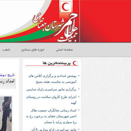
صفحه اصلی
حوزه های ستادی
شعب
پربیننده‌ترین ها
تاريخ:
۱۴۰۱ دوشنبه
پوشش امدادی و برگزاری کلاس های
امداد ر
آموزشی به مناسبت هفته بسیج
برگزاری مانور سراسری زلزله مدارس
اجرای طرح کاروان سلامت در روستای
کهنه
امداد رسانی نجاتگران جمعیت هلال
احمر شهرستان جغتای به برخورد رخ به
رخ سواری پراید با نیسان
مانور سراسری زلزله مدارس 8 آذر