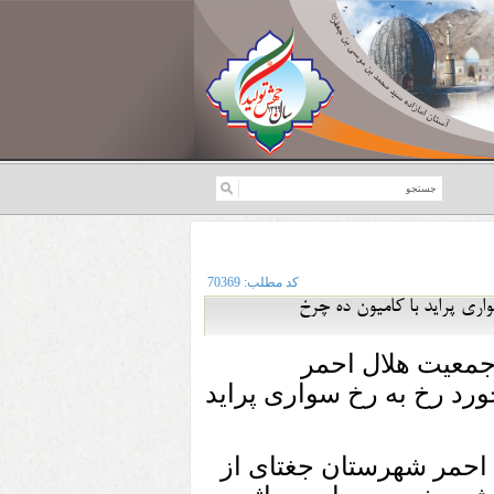
کد مطلب:
70369
ری پراید با کامیون ده چرخ
جمعیت هلال احمر
رد رخ به رخ سواری پراید
حمر شهرستان جغتای از