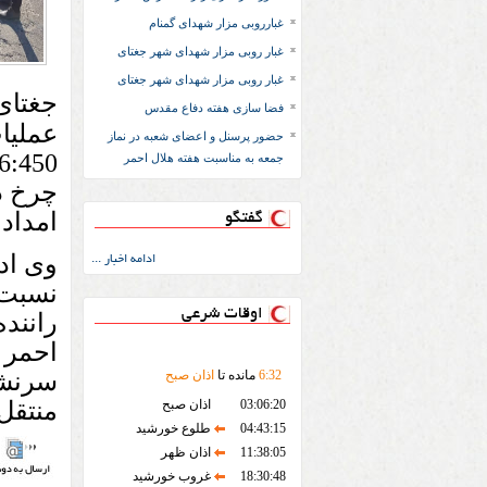
غبارروبی مزار شهدای گمنام
غبار روبی مزار شهدای شهر جغتای
غبار روبی مزار شهدای شهر جغتای
جغتای
فضا سازی هفته دفاع مقدس
عملیا
حضور پرسنل و اعضای شعبه در نماز
جمعه به مناسبت هفته هلال احمر
امداد
گفتگو
وی اد
ادامه اخبار ...
نسبت 
اوقات شرعی
رانند
احمر 
32
:
6
مانده تا
اذان صبح
سرنشی
03:06:20
اذان صبح
منتقل
04:43:15
طلوع خورشید
11:38:05
اذان ظهر
18:30:48
غروب خورشید