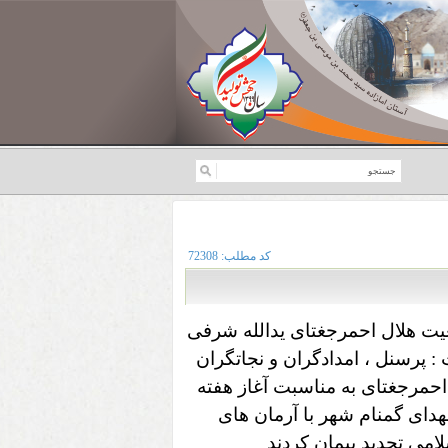
کد مطلب:
72308
ت هلال احمرجغتای یدالله شرفی
 پرسنل ، امدادگران و
نجاتگران
حمرجغتای به مناسبت آغاز هفته
دای گمنام شهر با آرمان های
لامی تجدید پیمان کردند