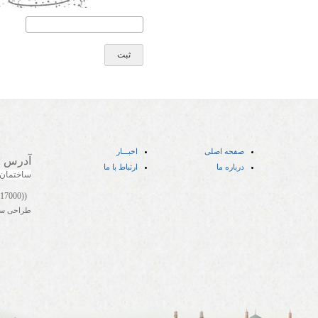
صفحه اصلی
اخبـــار
آدرس
:
درباره ما
ارتباط با ما
ساختمان
((05141417000))
طراحی س