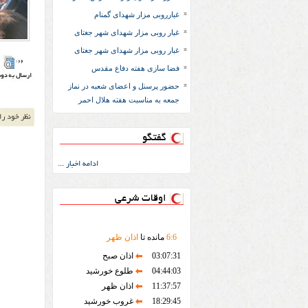
غبارروبی مزار شهدای گمنام
غبار روبی مزار شهدای شهر جغتای
غبار روبی مزار شهدای شهر جغتای
فضا سازی هفته دفاع مقدس
حضور پرسنل و اعضای شعبه در نماز
جمعه به مناسبت هفته هلال احمر
گفتگو
ادامه اخبار ...
اوقات شرعی
6
:
6
مانده تا
اذان ظهر
03:07:31
اذان صبح
04:44:03
طلوع خورشید
11:37:57
اذان ظهر
18:29:45
غروب خورشید