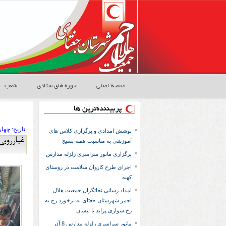
صفحه اصلی
حوزه های ستادی
شعب
پربیننده‌ترین ها
تاريخ:
۱۴۰۲ چها
پوشش امدادی و برگزاری کلاس های
غبارروبی
آموزشی به مناسبت هفته بسیج
برگزاری مانور سراسری زلزله مدارس
اجرای طرح کاروان سلامت در روستای
کهنه
امداد رسانی نجاتگران جمعیت هلال
احمر شهرستان جغتای به برخورد رخ به
رخ سواری پراید با نیسان
مانور سراسری زلزله مدارس 8 آذر