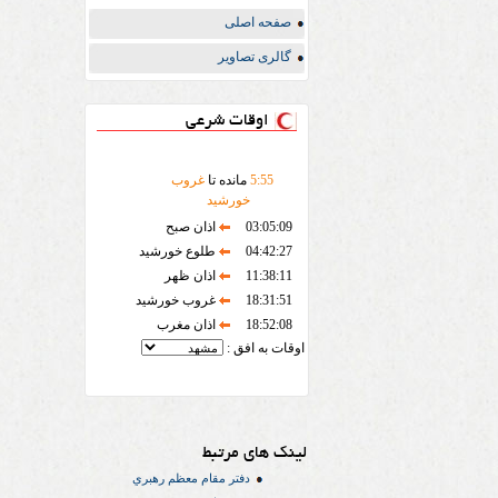
صفحه اصلی
گالری تصاویر
اوقات شرعی
55
:
5
مانده تا
غروب
خورشید
03:05:09
اذان صبح
04:42:27
طلوع خورشید
11:38:11
اذان ظهر
18:31:51
غروب خورشید
18:52:08
اذان مغرب
اوقات به افق :
لینک های مرتبط
دفتر مقام معظم رهبري