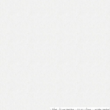
مشهد مقدس - میدان ده دی - مجتمع سردار صلح - 