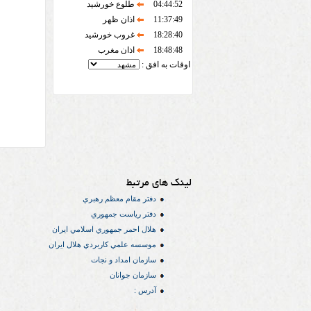
04:44:52
طلوع خورشید
11:37:49
اذان ظهر
18:28:40
غروب خورشید
18:48:48
اذان مغرب
اوقات به افق :
لینک های مرتبط
دفتر مقام معظم رهبري
دفتر رياست جمهوري
هلال احمر جمهوري اسلامي ايران
موسسه علمي كاربردي هلال ایران
سازمان امداد و نجات
سازمان جوانان
آدرس :