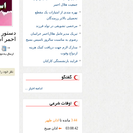
جمعیت هلال احمر
بهره مندی از امتیازات یک مقطع
تحصیلی بالاتر رزمندگان
مرخصی تشویقی در تولد فرزند
دستور 
تبریک مدیرعامل هلال‌احمر خراسان
احمر استان خراسا
رضوی به مناسبت سالروز تاسیس بسیج
مدارک لازم جهت دريافت کمک هزينه
ازدواج وفوت
فرایند بازنشستگی کارکنان
گفتگو
ادامه اخبار ...
اوقات شرعی
44
:
3
مانده تا
اذان ظهر
03:08:42
اذان صبح