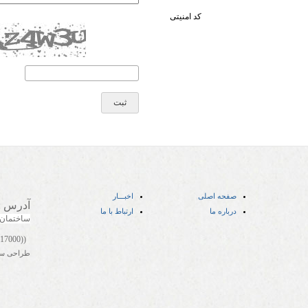
کد امنیتی
صفحه اصلی
اخبـــار
آدرس
:
درباره ما
ارتباط با ما
ساختمان
((05141417000))
طراحی س