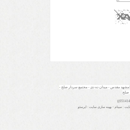
مشهد مقدس - میدان ده دی - مجتمع سردار صلح - 
 صلح
ایت
:
سینام
-
بهینه سازی سایت
:
ایرسئو