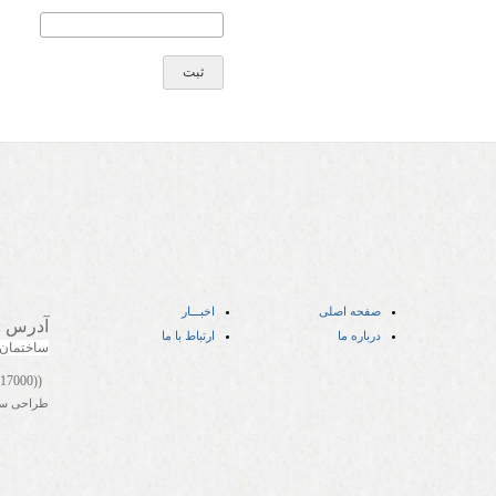
صفحه اصلی
اخبـــار
آدرس
:
درباره ما
ارتباط با ما
ساختمان
((05141417000))
طراحی س