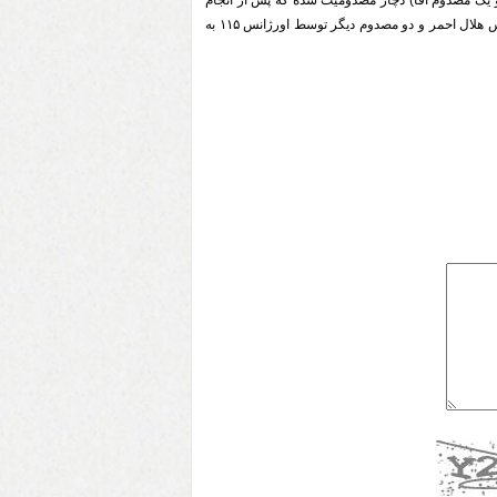
 پراید ( ۲مصدوم خانم و یک مصدوم آقا) دچار مصدومیت شده که پس از انجام
اقدامات اولیه یکی از مصدومین توسط آمبولانس هلال احمر و دو مصدوم دیگر توسط اورژانس ۱۱۵ به