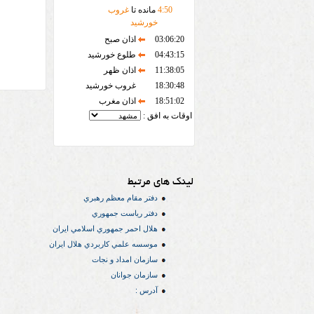
50
:
4
مانده تا
غروب
خورشید
03:06:20
اذان صبح
04:43:15
طلوع خورشید
11:38:05
اذان ظهر
18:30:48
غروب خورشید
18:51:02
اذان مغرب
اوقات به افق :
لینک های مرتبط
دفتر مقام معظم رهبري
دفتر رياست جمهوري
هلال احمر جمهوري اسلامي ايران
موسسه علمي كاربردي هلال ایران
سازمان امداد و نجات
سازمان جوانان
آدرس :