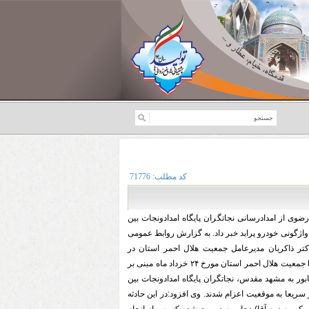
کد مطلب:
71776
ی از امدادرسانی نجاتگران پایگاه امدادونجات بین
واژگونی خودرو پراید خبر داد. به گزارش روابط عمومی
ر ذاکریان مدیرعامل جمعیت هلال احمر استان در
تکمیل این خبر گفت: به دنبال اعلام مرکز EOC جمعیت هلال احمر استان مورخ ۲۴ خرداد ماه مبنی بر
اید در کیلومتر ۳۰ محور نیشابور به مشهد مقدس، نجاتگران پایگاه امدادونجات بین
ریعا به موقعیت اعزام شدند. وی افزود:در این حادثه