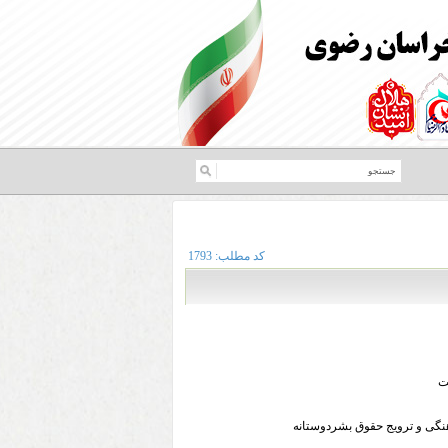
کد مطلب:
1793