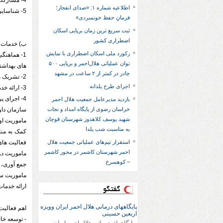
4- مشارکت در اجرای برنامه های سراسری جمعیت و حضور فعال در برنامه های خانه داوطلب
اطلاعیه شماره ۱: «صدای انفجار؛
5- شناسایی و ارایه کمک های حمایتی و معیشتی به اقشار نیازمند
فرمانِ حفظ خونسردی»
ثبت سریع‌ ترین زمان برپایی اسکان
اضطراری کشور
ب) خدمات د
رکورد ملی اسکان اضطراری با نمایش
1- هماهنگ
توان عملیاتی هلال‌احمر و برپایی ۵۰۰
های بهداشت
چادر در کمتر از ۲ ساعت در مشهد
2- تشریک مساعی و مشارکت در جمع آوری و توزیع کمک های نقدی و غیرنقدی و اعانات در زمان بروز حوادث
اجرای طرح یلدانه
3- ارائه خدمات حمایتی شامل انواع حمایت های روانی، بازتوانی پس از حادثه و کمک های نقدی و غیرنقدی به آسیب دیدگان حوادث و سوانح
4- اجرای پروژه ها و فعالیت های خیریه داوطلبانه به منظور کاهش آسیب ها و خسارات ناشی از حوادث و سوانح در مناطق حادثه دیده
بازدید مدیرعامل جمعیت هلال احمر
خراسان رضوی از پایگاه امداد و نجات
سازمان داو
شهید یوسف کلاهدوز شهرستان قوچان
ماموریت او
به مناسبت شب یلدا
کمک به منا
استقرار تیم‌های عملیاتی جمعیت هلال
فعالیت های
احمر شهرستان کاشمر در محور کاشمر
ماموریت دو
– کوهسرخ
جمع آوری، 
ماموریت سو
ارائه خدمات
گفتگو
پایگاههای درمانی هلال احمر ایران وویزه
اهم فعالیت
اربعین حسینی
- توسعه خا