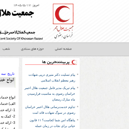
امروز: ۱۴۰۵/۵/۱۷
صفحه اصلی
حوزه های ستادی
شعب
پربیننده‌ترین ها
تاريخ:
۱۳۹۳ سه 
پیام تسلیت دکتر منیری درپی شهادت
انواع خد
رهبر معظم انقلاب اسلامی
پیام تبریک مدیرعامل جمعیت هلال احمر
خراسان رضوی به مناسبت فرارسیدن
انواع خدما
ماه مبارک رمضان
الف) خدمات
تداوم خدمت‌رسانی هلال احمر خراسان
1- ارائه خدمات داوطلبانه در پست های اداری، تخصصی و مشاوره ای در حوزه های ستادی و اجرایی جمعیت
رضوی در سوگ شهادت قائد امت
2- کمک به جذب و توسعه منابع مورد نیاز جمعیت(مالی، علمی، آموزشی و ... )
پناهگاه امن شما کجاست؟ ۱۱ قانون
3- ارائه خدمات تخصصی شامل خدمات پزشکی، مهندسی، مشاوره ای و انجام فعالیت های آموزشی، فرهنگی و ترویج حقوق بشردوستانه
حیاتی برای نجات در زمان حمله