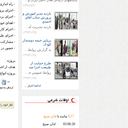
پایگاههای درمانی هلال احمر ایران وویزه اربعین حسینی
- راه انداز
۱۳۹۶/۸/۹
- اجرای پرو
بازديد مدير اموزش و
- اجرای بر
پرورش جناب اقاي
احمدي
- اهدای خون
بازديد مديريت آموزش و پروش جناب اقاي احمدي به همراه اعضاي ستاد اسكان آموزش و پروش شهرستان سرخس در ساعت 11:30 در مورخه 11/1/1394 صورت گرفت و مسئولین با حضور در پست مسافرين نوروزی كه جمعیت هلال احمر شهرستان از نزدیک در جریان روند اجرای طرح های قرار گرفتند .
- اعزام کا
۱۳۹۴/۱/۲۵
- اجرای ط
برپايي خيمه دوستدار
- مشارکت د
كودك
- حضور در ب
به گزارش روابط عمومي جمعيت هلال احمر شهرستان سرخس علاوه بر اجرای خدمات امدادی، راهنمایی های گردشگری و موقعیت های جغرافیایی و برپایی چادرهای سلامت به منظور سنجش رایگان فشار و قندخون مسافران، ، خيمه هايي.با عنوان دوستدار کودک تجهیزشده که دراین فضا کودکان مراجعه کننده از طریق نقاشی و سایر هنرهای تجسمی با مفاهیم جمعیت هلال احمر و اصول هفتگانه آن آشنا می شوند. به دليل حضور چشم گير كودكان و خانواده ها سعی شده در قالب های متناسب با سنین کودکان مراجعه کنند
۱۳۹۴/۱/۲۵
پروژه :
طرح حمايت از
هدف از اجر
طبيعت اجرا شد
روابط عمومي جمعيت هلال احمر سرخس جمعيت هلال احمر سرخس در روز طبيعت جوانان جمعيت هلال احمر سرخس در راستاي حفاظت و حمايت از محيط زيست با انگيزه داشتن طبيعت زيبا و بدون زباله و جهت فرهنگ سازي طرح حمايت از طبيعت را اجرا نمودند. اين طرح با رويكرد حمايتي و اموزشي در خصوص اشتي باطبيعت اجرا شد و در اين طرح 700 عدد كيسه زباله وبروشور در خروجي هاي شهر بين همشهريان و مسافرين نوروزي توزيع گرديد و در راه بازگشت كيسه هاي زباله توسط همشهريان به مامورين محترم شهرداري مستقر در ورودي شهر
پروژه انواع
۱۳۹۴/۱/۲۵
ادامه اخبار ...
اوقات شرعی
17
:
6
مانده تا
اذان صبح
03:06:20
اذان صبح