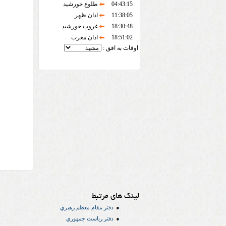
04:43:15
طلوع خورشید
11:38:05
اذان ظهر
18:30:48
غروب خورشید
18:51:02
اذان مغرب
اوقات به افق :
لینک های مرتبط
دفتر مقام معظم رهبري
دفتر رياست جمهوري