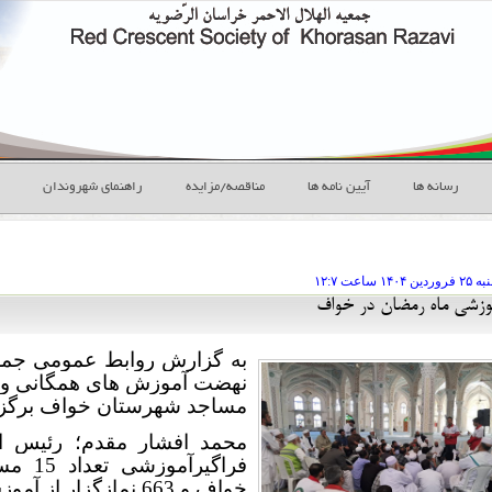
رسانه ها
آیین نامه ها
مناقصه/مزایده
راهنمای شهروندان
۲۵ فروردين
ساعت
۱۲:۷
وزشی ماه رمضان در خواف
به گزارش روابط عمومی جمع
نهضت آموزش های همگانی و ا
مساجد شهرستان خواف برگزار
محمد افشار مقدم؛ رئیس ا
فراگی
خواف و 663 نمازگزار