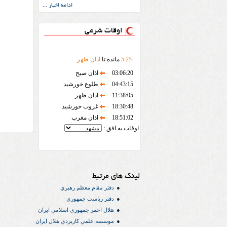
ادامه اخبار ...
اوقات شرعی
25
:
5
مانده تا
اذان ظهر
03:06:20
اذان صبح
04:43:15
طلوع خورشید
11:38:05
اذان ظهر
18:30:48
غروب خورشید
18:51:02
اذان مغرب
اوقات به افق :
لینک های مرتبط
دفتر مقام معظم رهبري
دفتر رياست جمهوري
هلال احمر جمهوري اسلامي ايران
موسسه علمي كاربردي هلال ایران