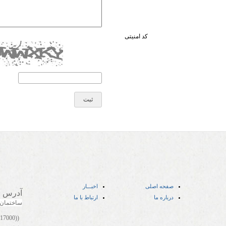
کد امنیتی
صفحه اصلی
اخبـــار
آدرس
:
درباره ما
ارتباط با ما
ساختمان
((05141417000))