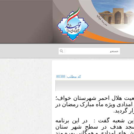
کد مطلب:
80388
یت هلال احمر شهرستان خواف؛
مدادی ویژه ماه مبارک رمضان در
 گردید.
ین شعبه گفت
:
در این برنامه
رآموزشی تعداد 15 مسجد هدف در سطح شهر ستان
 از آموزش های امدادی و همگانی بهره مند