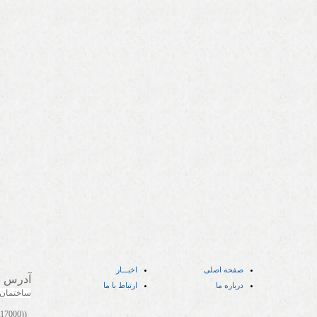
صفحه اصلی
اخبـــار
آدرس
:
درباره ما
ارتباط با ما
ساختمان
((05141417000))