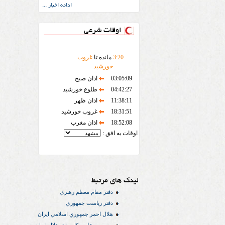
ادامه اخبار ...
اوقات شرعی
20
:
3
مانده تا
غروب
خورشید
03:05:09
اذان صبح
04:42:27
طلوع خورشید
11:38:11
اذان ظهر
18:31:51
غروب خورشید
18:52:08
اذان مغرب
اوقات به افق :
لینک های مرتبط
دفتر مقام معظم رهبري
دفتر رياست جمهوري
هلال احمر جمهوري اسلامي ايران