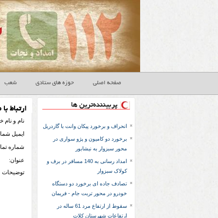
صفحه اصلی
حوزه های ستادی
شعب
پربیننده‌ترین ها
ارتباط با م
نام و نام خ
انحراف و برخورد پیکان وانت با گاردریل
ايميل شما:
برخورد دو کامیون و پژو سواری در
شماره تما
محور سبزوار به نیشابور
عنوان:
امداد رسانی به 140 مسافر در برف و
کولاک سبزوار
توضيحات
تصادف جاده ای برخورد دو دستگاه
خودرو در محور تربت جام - فریمان
سقوط از ارتفاع مرد 61 ساله در
ارتفاعات شهرستان کلات