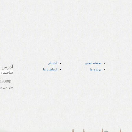
صفحه اصلی
اخبـــار
آدرس
:
درباره ما
ارتباط با ما
ساختمان
((05141417000))
طراحی س