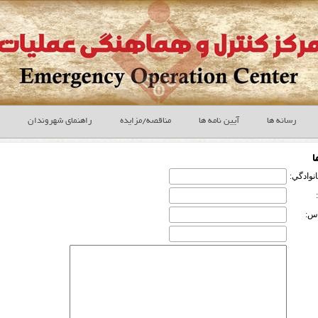
رسانه ها
آیین نامه ها
مناقصه/مزایده
راهنمای شهروندان
ا
انوادگي:
س: