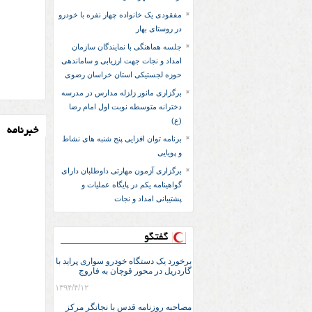
مفقودی یک خانواده چهار نفره با خودرو
در روستای بهار
جلسه هماهنگی با نمایندگان سازمان
امداد و نجات جهت ارزیابی و ساماندهی
حوزه لجستیکی استان خراسان رضوی
برگزاری مانور زلزله مدارس در مدرسه
دخترانه متوسطه نوبت اول امام رضا
(ع)
خبرنامه
برنامه توان افزایی پنج شنبه های نشاط
و پویایی
برگزاری آزمون مهارتی داوطلبان دارای
گواهینامه یکم در پایگاه عملیات و
پشتیبانی امداد و نجات
گفتگو
برخورد یک دستگاه خودرو سواری پراید با
گاردریل در محور قوچان به فاروج
۱۳۹۴/۴/۱۲
مصاحبه روزنامه قدس با نجاتگر مرکز