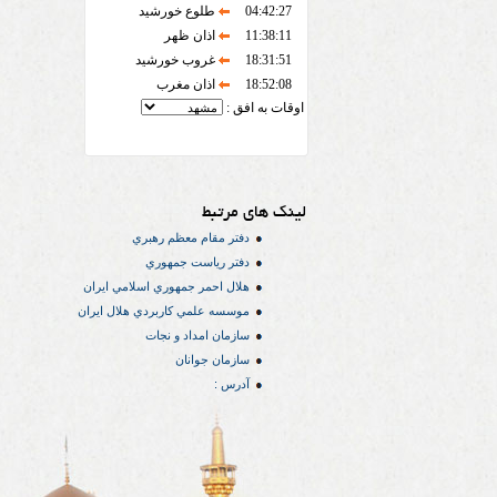
04:42:27
طلوع خورشید
11:38:11
اذان ظهر
18:31:51
غروب خورشید
18:52:08
اذان مغرب
اوقات به افق :
لینک های مرتبط
دفتر مقام معظم رهبري
دفتر رياست جمهوري
هلال احمر جمهوري اسلامي ايران
موسسه علمي كاربردي هلال ایران
سازمان امداد و نجات
سازمان جوانان
آدرس :