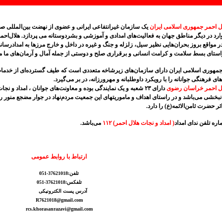
 احمر جمهوری اسلامی ایران
یک سازمان غیرانتفاعی ایرانی و عضوی از نهضت بین‌المللی ص
رد در دیگر مناطق جهان به فعالیت‌های امدادی و آموزشی و بشردوستانه می پردازد. هلال‌احم
ر مواقع بروز بحران‌هایی نظیر سیل، زلزله و جنگ و غیره در داخل و خارج مرزها به امدادرس
راستای بسط سلامت و کرامت انسانی و برقراری صلح و دوستی از جمله آمال و آرمان‌های ما م
جمهوری اسلامی ایران دارای سازمان‌های زیرشاخه متعددی است که طیف گسترده‌ای از خدما
های فرهنگی جوانانه را با رویکرد داوطلبانه و مهرورزانه، در بر می‌گیرد.
ل احمر خراسان رضوی
دارای ۲۳ شعبه و یک نمایندگی بوده و معاونت‌های جوانان ، امداد 
انبخشی می‌باشد و در راستای اهداف و ماموریتهای این جمعیت مردم‌نهاد در جوار مضجع منو
ائر حضرت ثامن‌الائمه(ع) را دارد.
ره تلفن ندای امداد
( امداد و نجات هلال احمر)
۱۱۲
می‌باشد.
ارتباط با روابط عمومی
تلفن:37621018-051
تلفکس:37621018-051
آدرس پست الکترونیکی
R7621018@gmail.com
rcs.khorasanrazavi@gmail.com