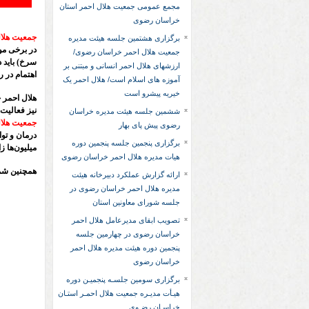
مجمع عمومی جمعیت هلال احمر استان
خراسان رضوی
جمعیت هلال
برگزاری هشتمین جلسه هیئت مدیره
در برخی موا
جمعیت هلال احمر خراسان رضوی/
سرخ) باید د
ارزشهای هلال احمر انسانی و مبتنی بر
اهتمام در 
آموزه های اسلام است/ هلال احمر یک
خیریه پیشرو است
هلال احمر 
نیز فعالیت‌
ششمین جلسه هیئت مدیره خراسان
جمعیت هلا
رضوی پیش پای بهار
درمان و تو
برگزاری پنجمین جلسه پنجمین دوره
میلیون‌ها ز
هیات مدیره هلال احمر خراسان رضوی
همچنین شما
ارائه گزارش عملکرد دبیرخانه هیئت
مدیره هلال احمر خراسان رضوی در
جلسه شورای معاونین استان
تصویب ابقای مدیرعامل هلال احمر
خراسان رضوی در چهارمین جلسه
پنجمین دوره هیئت مدیره هلال احمر
خراسان رضوی
برگزاری سومین جلسـه پنجمیـن دوره
هیـأت مدیـره جمعیت هلال احمـر استـان
خراسـان رضـوی