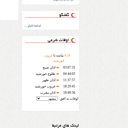
گفتگو
ادامه اخبار ...
اوقات شرعی
34
:
4
مانده تا
غروب
خورشید
03:07:31
اذان صبح
04:44:03
طلوع خورشید
11:37:57
اذان ظهر
18:29:45
غروب خورشید
18:49:56
اذان مغرب
اوقات به افق :
لینک های مرتبط