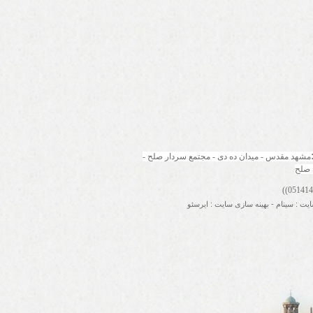
مشهد مقدس - میدان ده دی - مجتمع سردار صلح - 
 صلح
ایت
:
سینام
-
بهینه سازی سایت
:
ایرسئو