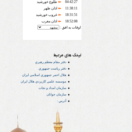
04:42:27
طلوع خورشید
11:38:11
اذان ظهر
18:31:51
غروب خورشید
18:52:08
اذان مغرب
اوقات به افق :
لینک های مرتبط
دفتر مقام معظم رهبري
دفتر رياست جمهوري
هلال احمر جمهوري اسلامي ايران
موسسه علمي كاربردي هلال ایران
سازمان امداد و نجات
سازمان جوانان
آدرس :