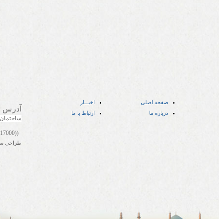
صفحه اصلی
اخبـــار
آدرس
:
درباره ما
ارتباط با ما
ساختمان
((05141417000))
طراحی س