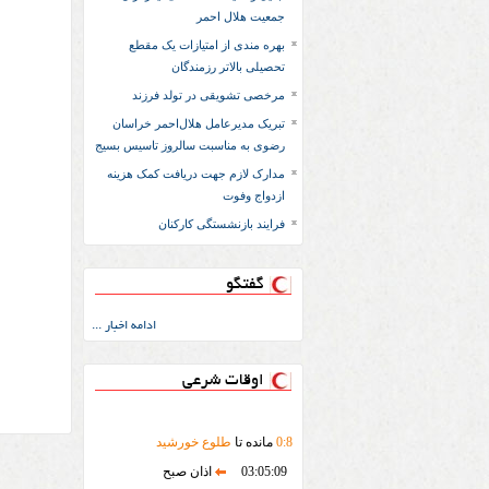
جمعیت هلال احمر
بهره مندی از امتیازات یک مقطع
تحصیلی بالاتر رزمندگان
مرخصی تشویقی در تولد فرزند
تبریک مدیرعامل هلال‌احمر خراسان
رضوی به مناسبت سالروز تاسیس بسیج
مدارک لازم جهت دريافت کمک هزينه
ازدواج وفوت
فرایند بازنشستگی کارکنان
گفتگو
ادامه اخبار ...
اوقات شرعی
8
:
0
مانده تا
طلوع خورشید
03:05:09
اذان صبح