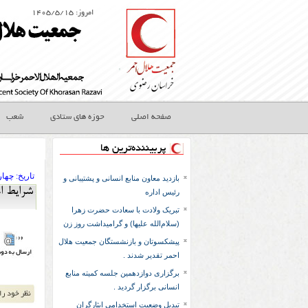
امروز: ۱۴۰۵/۵/۱۵
صفحه اصلی
حوزه های ستادی
شعب
پربیننده‌ترین ها
تاريخ:
۱۳۹۶ چهار
بازدید معاون منابع انسانی و پشتیبانی و
شرایط ا
رئیس اداره
تبریک ولادت با سعادت حضرت زهرا
(سلام‌الله علیها) و گرامیداشت روز زن
پیشکسوتان و بازنشستگان جمعیت هلال
احمر تقدیر شدند .
برگزاری دوازدهمین جلسه کمیته منابع
انسانی برگزار گردید .
تبدیل وضعیت استخدامی ایثارگران