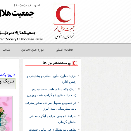
امروز: ۱۴۰۵/۵/۱۸
صفحه اصلی
حوزه های ستادی
شعب
پربیننده‌ترین ها
تاريخ:
۱۴۰۳ يکشن
بازدید معاون منابع انسانی و پشتیبانی و
تبریک ول
رئیس اداره
تبریک ولادت با سعادت حضرت زهرا
(سلام‌الله علیها) و گرامیداشت روز زن
در خصوص تسهیل مراحل صدور معرفی
نامه بیمارستانی بیمه البرز
شرایط عمومی مزایده آبگرم معدنی
شاهان گرماب
تفاهم نامه همكاري في مابين جمعيت