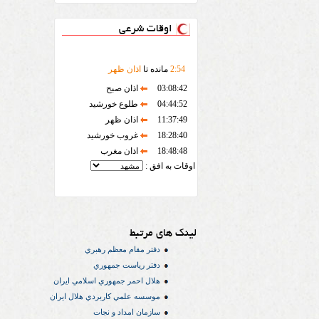
اوقات شرعی
54
:
2
مانده تا
اذان ظهر
03:08:42
اذان صبح
04:44:52
طلوع خورشید
11:37:49
اذان ظهر
18:28:40
غروب خورشید
18:48:48
اذان مغرب
اوقات به افق :
لینک های مرتبط
دفتر مقام معظم رهبري
دفتر رياست جمهوري
هلال احمر جمهوري اسلامي ايران
موسسه علمي كاربردي هلال ایران
سازمان امداد و نجات