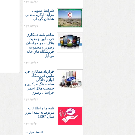
۱۳۹۶/۸/۱۵
شرایط عمومی
مزایده آبگرم معدنی
شاهان گرماب
۱۳۹۶/۷/۲۶
تفاهم نامه همكاري
في مابين جمعيت
هلال احمر خراسان
رضوي و مجموعه
فروشگاه هاي خانه
موبايل
۱۳۹۶/۷/۱۳
قرارداد همكاري في
مابين فروشگاه
لوازم خانگي
سامسونگ مركزي و
جمعيت هلال احمر
خراسان رضوي
۱۳۹۶/۷/۱۳
نامه ها و اطلاعات
مربوط به بیمه البرز
سال 1397
۱۳۹۶/۶/۴
ادامه اخبار ...