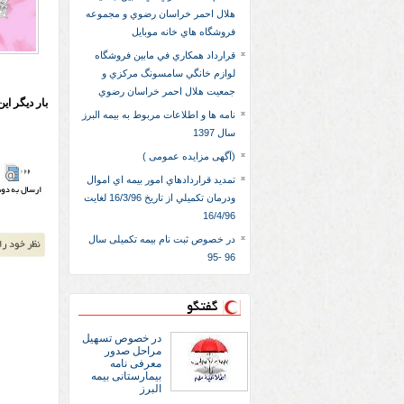
هلال احمر خراسان رضوي و مجموعه
فروشگاه هاي خانه موبايل
قرارداد همكاري في مابين فروشگاه
لوازم خانگي سامسونگ مركزي و
جمعيت هلال احمر خراسان رضوي
بار دیگر ای
نامه ها و اطلاعات مربوط به بیمه البرز
سال 1397
(آگهی مزایده عمومی )
تمديد قراردادهاي امور بيمه اي اموال
ودرمان تکميلي از تاريخ 16/3/96 لغايت
16/4/96
در خصوص ثبت نام بیمه تکمیلی سال
96 -95
گفتگو
در خصوص تسهیل
مراحل صدور
معرفی نامه
بیمارستانی بیمه
البرز