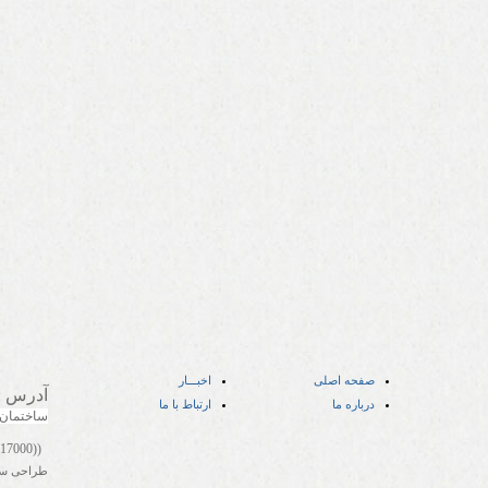
صفحه اصلی
اخبـــار
آدرس
:
درباره ما
ارتباط با ما
ساختمان
((05141417000))
طراحی س