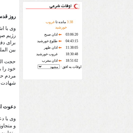
اوقات شرعی
روز قدس
38
:
3
مانده تا
غروب
خورشید
وی با ا
03:06:20
اذان صبح
رژیم صه
04:43:15
طلوع خورشید
برای دف
11:38:05
اذان ظهر
بین الم
18:30:48
غروب خورشید
18:51:02
اذان مغرب
حجت الس
اوقات به افق :
خود را ب
مردم حاض
شهادت ر
دعوت از
وی با د
و متجاو
متفاوت 