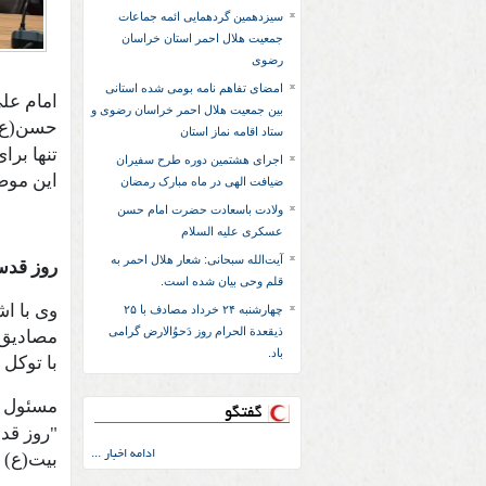
سیزدهمین گردهمایی ائمه جماعات
جمعیت هلال احمر استان خراسان
رضوی
امضای تفاهم نامه بومی شده استانی
امام علی
بین جمعیت هلال احمر خراسان رضوی و
حسن(ع) 
ستاد اقامه نماز استان
تنها برا
اجرای هشتمین دوره طرح سفیران
این موض
ضیافت الهی در ماه مبارک رمضان
ولادت باسعادت حضرت امام حسن
عسکری علیه السلام
آیت‌الله سبحانی: شعار هلال احمر به
روز قدس
قلم وحی بیان شده است.
چهارشنبه ۲۴ خرداد مصادف با ۲۵
ذیقعدة الحرام روز دَحوُالارض گرامی
مصادیق 
باد.
با توکل 
مسئول
گفتگو
"روز قد
ادامه اخبار ...
بیت(ع) 