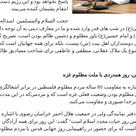
پاسخ نخواهد بود و این رژیم دست
انتقام پشیمان کننده می‌بیند.
حجت السلام والمسلمین
اسداله 
(ع) در شب های قدر وارد شده و ما در معارف دینی به آن توجه دا
و امام حسین(ع) یاور مظلوم و دشمن ظالم بودن است، تصریح کرد:
ی دوستداران اهل بیت (س) نیست، بلکه برای همه جهانیان است که ا
وع یک ملاک عقلانی، منطقی و عاطفی برای شناخت مصادیق ظال
، روز همدردی با ملت مظلوم غزه
وی با اشاره به مقاومت 80 ساله مردم مظلوم فلسطین در براب
مظلوم بودن وضعیت فعلی غزه است که و مردمی‌که در این مدت 
برخدا صبوری و مقاومت می‌کنند.
دفتر نمایندگی ولی در جمعیت هلال احمر خراسان رضوی با اشاره 
س روز حیات مجدد اسلام است" گفت: این روز برای همه آزادگان ج
است که برای حضور در راهپیمایی روز جهانی قدس با مردم مظلو