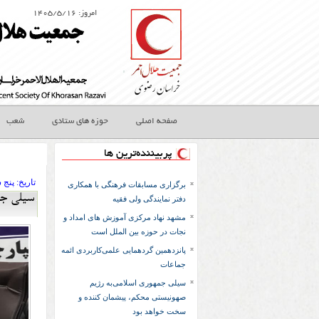
امروز: ۱۴۰۵/۵/۱۶
اللَّهُمَّ صَلِّ عَلَى عَلِيِّ بْنِ مُوسَى الرِّضَا الْمُرْتَضَى الْإِمَامِ التَّقِيِّ النَّقِيِ‏ بارالها درود و رحمت فرست بر على بن موسى الرضا پسنديده پيشواى پارسا و منزه وَ حُجَّتِكَ عَلَى مَنْ فَوْقَ الْأَرْضِ وَ مَنْ تَحْتَ الثَّرَى الصِّدِّيقِ الشَّهِيدِ و حجت تو بر هر كه روى زمين است و هر كه زير خاك بسيار راستگو و شهيد صَلاَةً كَثِيرَةً تَامَّةً زَاكِيَةً مُتَوَاصِلَةً مُتَوَاتِرَةً مُتَرَادِفَةً كَأَفْضَلِ مَا صَلَّيْتَ عَلَى أَحَدٍ مِنْ أَوْلِيَائِكَ‏ درود و رحمتى فراوان و كامل و با بركت و متصل و پيوست و پياپى و دنبال هم همچون بهترين رحمتى كه بر يكى از اوليائت فرستادى.
صفحه اصلی
حوزه های ستادی
شعب
پربیننده‌ترین ها
تاريخ:
۱۴۰۳ پنج شن
برگزاری مسابقات فرهنگی با همکاری
سیلی جم
دفتر نمایندگی ولی فقیه
مشهد نهاد مرکزی آموزش های امداد و
نجات در حوزه بین الملل است
پانزدهمین گردهمایی علمی‌کاربردی ائمه
جماعات
سیلی جمهوری اسلامی‌به رژیم
صهونیستی محکم، پیشمان کننده و
سخت خواهد بود