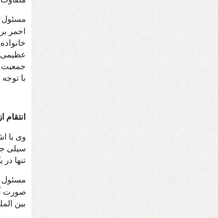
مسئول
احمر بر
خانواده 
عظیمی‌که
جمعیت ه
با توجه
انتقام از
وی با اش
سیلی جم
تنها در 
مسئول
صورت آن
بین الم