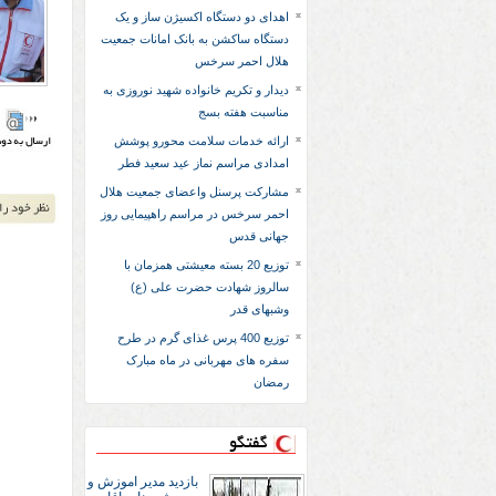
اهدای دو دستگاه اکسیژن ساز و یک
دستگاه ساکشن به بانک امانات جمعیت
هلال احمر سرخس
دیدار و تکریم خانواده شهید نوروزی به
مناسبت هفته بسج
ارائه خدمات سلامت محورو پوشش
امدادی مراسم نماز عید سعید فطر
مشارکت پرسنل واعضای جمعیت هلال
احمر سرخس در مراسم راهپیمایی روز
جهانی قدس
توزیع 20 بسته معیشتی همزمان با
سالروز شهادت حضرت علی (ع)
وشبهای قدر
توزیع 400 پرس غذای گرم در طرح
سفره های مهربانی در ماه مبارک
رمضان
گفتگو
بازديد مدير اموزش و