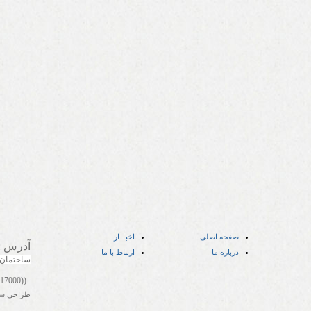
صفحه اصلی
اخبـــار
آدرس
:
درباره ما
ارتباط با ما
ساختمان
((05141417000))
طراحی س