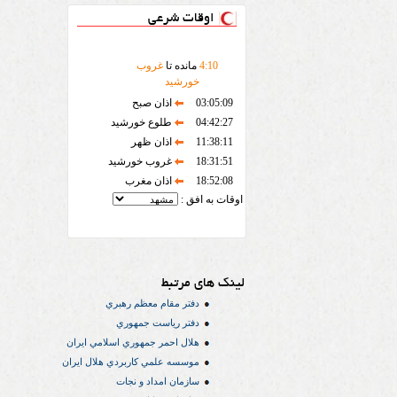
اوقات شرعی
10
:
4
مانده تا
غروب
خورشید
03:05:09
اذان صبح
04:42:27
طلوع خورشید
11:38:11
اذان ظهر
18:31:51
غروب خورشید
18:52:08
اذان مغرب
اوقات به افق :
لینک های مرتبط
دفتر مقام معظم رهبري
دفتر رياست جمهوري
هلال احمر جمهوري اسلامي ايران
موسسه علمي كاربردي هلال ایران
سازمان امداد و نجات