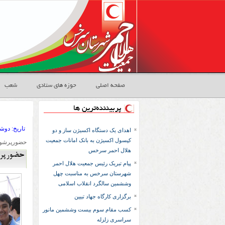
صفحه اصلی
حوزه های ستادی
شعب
پربیننده‌ترین ها
تاريخ:
۱۳۹۳ دوشنب
اهدای یک دستگاه اکسیژن ساز و دو
کپسول اکسیژن به بانک امانات جمعیت
حضورپرشور اع
هلال احمر سرخس
حضورپرشو
پیام تبریک رئیس جمعیت هلال احمر
شهرستان سرخس به مناسبت چهل
وششمین سالگرد انقلاب اسلامی
برگزاری کارگاه جهاد تبیین
کسب مقام سوم بیست وششمین مانور
سراسری زلزله