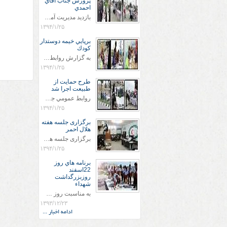
پرورش جناب اقاي
احمدي
بازديد مديريت آموزش و پروش جناب اقاي احمدي به همراه اعضاي ستاد اسكان آموزش و پروش شهرستان سرخس در ساعت 11:30 در مورخه 11/1/1394 صورت گرفت و مسئولین با حضور در پست مسافرين نوروزی كه جمعیت هلال احمر شهرستان از نزدیک در جریان روند اجرای طرح های قرار گرفتند .
۱۳۹۴/۱/۲۵
برپايي خيمه دوستدار
كودك
به گزارش روابط عمومي جمعيت هلال احمر شهرستان سرخس علاوه بر اجرای خدمات امدادی، راهنمایی های گردشگری و موقعیت های جغرافیایی و برپایی چادرهای سلامت به منظور سنجش رایگان فشار و قندخون مسافران، ، خيمه هايي.با عنوان دوستدار کودک تجهیزشده که دراین فضا کودکان مراجعه کننده از طریق نقاشی و سایر هنرهای تجسمی با مفاهیم جمعیت هلال احمر و اصول هفتگانه آن آشنا می شوند. به دليل حضور چشم گير كودكان و خانواده ها سعی شده در قالب های متناسب با سنین کودکان مراجعه کنند
۱۳۹۴/۱/۲۵
طرح حمايت از
طبيعت اجرا شد
روابط عمومي جمعيت هلال احمر سرخس جمعيت هلال احمر سرخس در روز طبيعت جوانان جمعيت هلال احمر سرخس در راستاي حفاظت و حمايت از محيط زيست با انگيزه داشتن طبيعت زيبا و بدون زباله و جهت فرهنگ سازي طرح حمايت از طبيعت را اجرا نمودند. اين طرح با رويكرد حمايتي و اموزشي در خصوص اشتي باطبيعت اجرا شد و در اين طرح 700 عدد كيسه زباله وبروشور در خروجي هاي شهر بين همشهريان و مسافرين نوروزي توزيع گرديد و در راه بازگشت كيسه هاي زباله توسط همشهريان به مامورين محترم شهرداري مستقر در ورودي شهر
۱۳۹۴/۱/۲۵
برگزاری جلسه هفته
هلال احمر
برگزاری جلسه هفته هلال احمر این جلسه در ساعت 10:30 در مورخه 24/1/1394 در دفتر ریاست جمعیت هلال احمر سرخس با حضور ریاست وپرسنل جمعیت هلال احمر برگزار شد . در این جلسه جناب اقای گودرزی ریاست محترم هلال احمر سرخس ضمن قدردانی از پرسنل وعرض خسته نباشید در طرح های نوروزی در این سال که به فرمایش مقام معظم رهبری که سال دولت وملت همدلی و همزبانی نامگذاری شده است بتوانیم با همدلی و همزبانی بین پرسنل خدمت رسانی خوب و مناسبی به مردم و پیشبرد اهداف هلال احمر انجام دهیم
۱۳۹۴/۱/۲۵
برنامه هاي روز
22اسفند
روزبزرگداشت
شهداء
به مناسبت روز شهيد پرسنل ونجاتگران واعضاي سازمان جوانان جمعيت هلال احمر سرخس مزار شهداء را غبارروبي كردند .
۱۳۹۳/۱۲/۲۳
ادامه اخبار ...