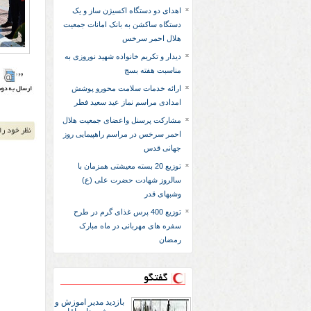
اهدای دو دستگاه اکسیژن ساز و یک
دستگاه ساکشن به بانک امانات جمعیت
هلال احمر سرخس
دیدار و تکریم خانواده شهید نوروزی به
مناسبت هفته بسج
ارائه خدمات سلامت محورو پوشش
امدادی مراسم نماز عید سعید فطر
مشارکت پرسنل واعضای جمعیت هلال
احمر سرخس در مراسم راهپیمایی روز
جهانی قدس
توزیع 20 بسته معیشتی همزمان با
سالروز شهادت حضرت علی (ع)
وشبهای قدر
توزیع 400 پرس غذای گرم در طرح
سفره های مهربانی در ماه مبارک
رمضان
گفتگو
بازديد مدير اموزش و