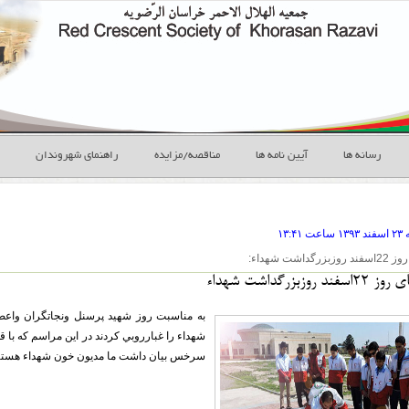
رسانه ها
آیین نامه ها
مناقصه/مزایده
راهنمای شهروندان
سفند
ساعت
۱۳:۴۱
گداشت شهداء:
د روزبزرگداشت شهداء
به مناسبت روز شهيد پرسنل ونجاتگران واع
شهداء را غبارروبي كردند در اين مراسم كه با 
سرخس بيان داشت ما مديون خون شهداء هستيم و