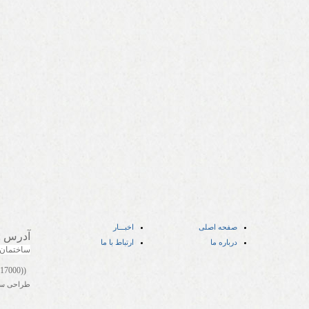
صفحه اصلی
اخبـــار
آدرس
:
درباره ما
ارتباط با ما
ساختمان
((05141417000))
طراحی س