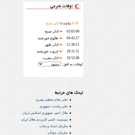
اوقات شرعی
58
:
4
مانده تا
اذان صبح
03:05:09
اذان صبح
04:42:27
طلوع خورشید
11:38:11
اذان ظهر
18:31:51
غروب خورشید
18:52:08
اذان مغرب
اوقات به افق :
لینک های مرتبط
دفتر مقام معظم رهبري
دفتر رياست جمهوري
هلال احمر جمهوري اسلامي ايران
موسسه علمي كاربردي هلال ایران
سازمان امداد و نجات
سازمان جوانان