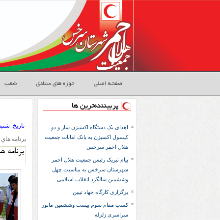
صفحه اصلی
حوزه های ستادی
شعب
پربیننده‌ترین ها
تاريخ:
۱۳۹۳ شنبه ۲۳ ا
اهدای یک دستگاه اکسیژن ساز و دو
کپسول اکسیژن به بانک امانات جمعیت
برنامه هاي روز 22اسفند روزبزر
هلال احمر سرخس
برنامه هاي روز 22اسفن
پیام تبریک رئیس جمعیت هلال احمر
شهرستان سرخس به مناسبت چهل
وششمین سالگرد انقلاب اسلامی
برگزاری کارگاه جهاد تبیین
کسب مقام سوم بیست وششمین مانور
سراسری زلزله