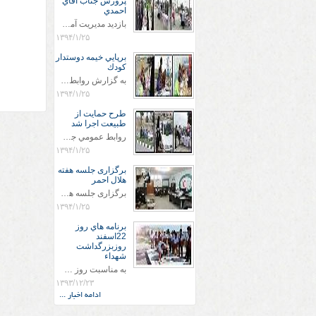
پرورش جناب اقاي
احمدي
بازديد مديريت آموزش و پروش جناب اقاي احمدي به همراه اعضاي ستاد اسكان آموزش و پروش شهرستان سرخس در ساعت 11:30 در مورخه 11/1/1394 صورت گرفت و مسئولین با حضور در پست مسافرين نوروزی كه جمعیت هلال احمر شهرستان از نزدیک در جریان روند اجرای طرح های قرار گرفتند .
۱۳۹۴/۱/۲۵
برپايي خيمه دوستدار
كودك
به گزارش روابط عمومي جمعيت هلال احمر شهرستان سرخس علاوه بر اجرای خدمات امدادی، راهنمایی های گردشگری و موقعیت های جغرافیایی و برپایی چادرهای سلامت به منظور سنجش رایگان فشار و قندخون مسافران، ، خيمه هايي.با عنوان دوستدار کودک تجهیزشده که دراین فضا کودکان مراجعه کننده از طریق نقاشی و سایر هنرهای تجسمی با مفاهیم جمعیت هلال احمر و اصول هفتگانه آن آشنا می شوند. به دليل حضور چشم گير كودكان و خانواده ها سعی شده در قالب های متناسب با سنین کودکان مراجعه کنند
۱۳۹۴/۱/۲۵
طرح حمايت از
طبيعت اجرا شد
روابط عمومي جمعيت هلال احمر سرخس جمعيت هلال احمر سرخس در روز طبيعت جوانان جمعيت هلال احمر سرخس در راستاي حفاظت و حمايت از محيط زيست با انگيزه داشتن طبيعت زيبا و بدون زباله و جهت فرهنگ سازي طرح حمايت از طبيعت را اجرا نمودند. اين طرح با رويكرد حمايتي و اموزشي در خصوص اشتي باطبيعت اجرا شد و در اين طرح 700 عدد كيسه زباله وبروشور در خروجي هاي شهر بين همشهريان و مسافرين نوروزي توزيع گرديد و در راه بازگشت كيسه هاي زباله توسط همشهريان به مامورين محترم شهرداري مستقر در ورودي شهر
۱۳۹۴/۱/۲۵
برگزاری جلسه هفته
هلال احمر
برگزاری جلسه هفته هلال احمر این جلسه در ساعت 10:30 در مورخه 24/1/1394 در دفتر ریاست جمعیت هلال احمر سرخس با حضور ریاست وپرسنل جمعیت هلال احمر برگزار شد . در این جلسه جناب اقای گودرزی ریاست محترم هلال احمر سرخس ضمن قدردانی از پرسنل وعرض خسته نباشید در طرح های نوروزی در این سال که به فرمایش مقام معظم رهبری که سال دولت وملت همدلی و همزبانی نامگذاری شده است بتوانیم با همدلی و همزبانی بین پرسنل خدمت رسانی خوب و مناسبی به مردم و پیشبرد اهداف هلال احمر انجام دهیم
۱۳۹۴/۱/۲۵
برنامه هاي روز
22اسفند
روزبزرگداشت
شهداء
به مناسبت روز شهيد پرسنل ونجاتگران واعضاي سازمان جوانان جمعيت هلال احمر سرخس مزار شهداء را غبارروبي كردند .
۱۳۹۳/۱۲/۲۳
ادامه اخبار ...