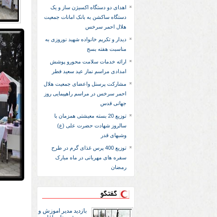
اهدای دو دستگاه اکسیژن ساز و یک
دستگاه ساکشن به بانک امانات جمعیت
هلال احمر سرخس
دیدار و تکریم خانواده شهید نوروزی به
مناسبت هفته بسج
ارائه خدمات سلامت محورو پوشش
امدادی مراسم نماز عید سعید فطر
مشارکت پرسنل واعضای جمعیت هلال
احمر سرخس در مراسم راهپیمایی روز
جهانی قدس
توزیع 20 بسته معیشتی همزمان با
سالروز شهادت حضرت علی (ع)
وشبهای قدر
توزیع 400 پرس غذای گرم در طرح
سفره های مهربانی در ماه مبارک
رمضان
گفتگو
بازديد مدير اموزش و