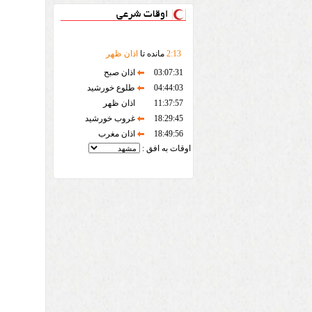
اوقات شرعی
13
:
2
مانده تا
اذان ظهر
03:07:31
اذان صبح
04:44:03
طلوع خورشید
11:37:57
اذان ظهر
18:29:45
غروب خورشید
18:49:56
اذان مغرب
اوقات به افق :