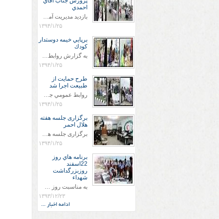
پرورش جناب اقاي
احمدي
بازديد مديريت آموزش و پروش جناب اقاي احمدي به همراه اعضاي ستاد اسكان آموزش و پروش شهرستان سرخس در ساعت 11:30 در مورخه 11/1/1394 صورت گرفت و مسئولین با حضور در پست مسافرين نوروزی كه جمعیت هلال احمر شهرستان از نزدیک در جریان روند اجرای طرح های قرار گرفتند .
۱۳۹۴/۱/۲۵
برپايي خيمه دوستدار
كودك
به گزارش روابط عمومي جمعيت هلال احمر شهرستان سرخس علاوه بر اجرای خدمات امدادی، راهنمایی های گردشگری و موقعیت های جغرافیایی و برپایی چادرهای سلامت به منظور سنجش رایگان فشار و قندخون مسافران، ، خيمه هايي.با عنوان دوستدار کودک تجهیزشده که دراین فضا کودکان مراجعه کننده از طریق نقاشی و سایر هنرهای تجسمی با مفاهیم جمعیت هلال احمر و اصول هفتگانه آن آشنا می شوند. به دليل حضور چشم گير كودكان و خانواده ها سعی شده در قالب های متناسب با سنین کودکان مراجعه کنند
۱۳۹۴/۱/۲۵
طرح حمايت از
طبيعت اجرا شد
روابط عمومي جمعيت هلال احمر سرخس جمعيت هلال احمر سرخس در روز طبيعت جوانان جمعيت هلال احمر سرخس در راستاي حفاظت و حمايت از محيط زيست با انگيزه داشتن طبيعت زيبا و بدون زباله و جهت فرهنگ سازي طرح حمايت از طبيعت را اجرا نمودند. اين طرح با رويكرد حمايتي و اموزشي در خصوص اشتي باطبيعت اجرا شد و در اين طرح 700 عدد كيسه زباله وبروشور در خروجي هاي شهر بين همشهريان و مسافرين نوروزي توزيع گرديد و در راه بازگشت كيسه هاي زباله توسط همشهريان به مامورين محترم شهرداري مستقر در ورودي شهر
۱۳۹۴/۱/۲۵
برگزاری جلسه هفته
هلال احمر
برگزاری جلسه هفته هلال احمر این جلسه در ساعت 10:30 در مورخه 24/1/1394 در دفتر ریاست جمعیت هلال احمر سرخس با حضور ریاست وپرسنل جمعیت هلال احمر برگزار شد . در این جلسه جناب اقای گودرزی ریاست محترم هلال احمر سرخس ضمن قدردانی از پرسنل وعرض خسته نباشید در طرح های نوروزی در این سال که به فرمایش مقام معظم رهبری که سال دولت وملت همدلی و همزبانی نامگذاری شده است بتوانیم با همدلی و همزبانی بین پرسنل خدمت رسانی خوب و مناسبی به مردم و پیشبرد اهداف هلال احمر انجام دهیم
۱۳۹۴/۱/۲۵
برنامه هاي روز
22اسفند
روزبزرگداشت
شهداء
به مناسبت روز شهيد پرسنل ونجاتگران واعضاي سازمان جوانان جمعيت هلال احمر سرخس مزار شهداء را غبارروبي كردند .
۱۳۹۳/۱۲/۲۳
ادامه اخبار ...