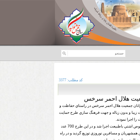
کد مطلب:
3377
يت هلال احمر سرخس
نان جمعيت هلال احمر سرخس در راستاي حفاظت و
 زيبا و بدون زباله و جهت فرهنگ سازي طرح حمايت
را اجرا نمودند.
اين طرح با رويكرد حمايتي و اموزشي در خصوص اشتي باطبيعت اجرا شد و در اين طرح 700 عدد
همشهريان و مسافرين نوروزي توزيع گرديد و در راه