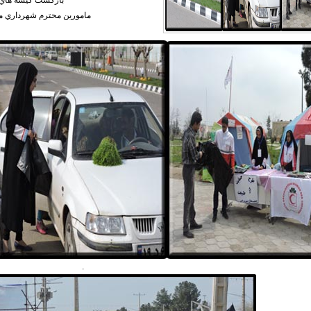
بازگشت كيسه هاي 
مامورين محترم شهرداري 
.