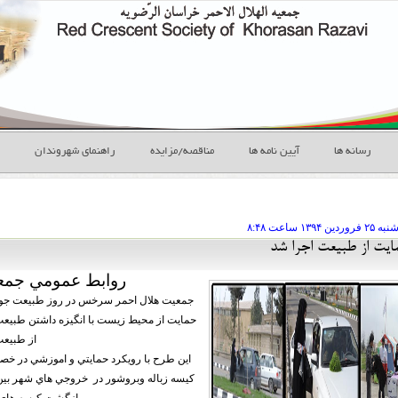
رسانه ها
آیین نامه ها
مناقصه/مزایده
راهنمای شهروندان
ه ۲۵ فروردين
ساعت
۸:۴۸
يت از طبيعت اجرا شد
روابط عمومي جمع
جمعيت هلال احمر سرخس در روز طبيعت جوا
حمايت از محيط زيست با انگيزه داشتن طبيعت
از طبيعت 
كيسه زباله وبروشور در خروجي هاي شهر بين 