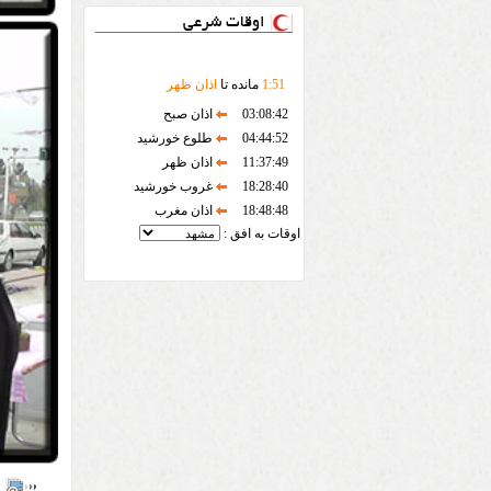
اوقات شرعی
51
:
1
مانده تا
اذان ظهر
03:08:42
اذان صبح
04:44:52
طلوع خورشید
11:37:49
اذان ظهر
18:28:40
غروب خورشید
18:48:48
اذان مغرب
اوقات به افق :