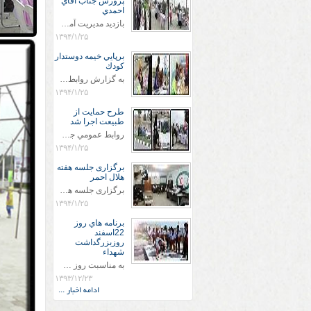
پرورش جناب اقاي
احمدي
بازديد مديريت آموزش و پروش جناب اقاي احمدي به همراه اعضاي ستاد اسكان آموزش و پروش شهرستان سرخس در ساعت 11:30 در مورخه 11/1/1394 صورت گرفت و مسئولین با حضور در پست مسافرين نوروزی كه جمعیت هلال احمر شهرستان از نزدیک در جریان روند اجرای طرح های قرار گرفتند .
۱۳۹۴/۱/۲۵
برپايي خيمه دوستدار
كودك
به گزارش روابط عمومي جمعيت هلال احمر شهرستان سرخس علاوه بر اجرای خدمات امدادی، راهنمایی های گردشگری و موقعیت های جغرافیایی و برپایی چادرهای سلامت به منظور سنجش رایگان فشار و قندخون مسافران، ، خيمه هايي.با عنوان دوستدار کودک تجهیزشده که دراین فضا کودکان مراجعه کننده از طریق نقاشی و سایر هنرهای تجسمی با مفاهیم جمعیت هلال احمر و اصول هفتگانه آن آشنا می شوند. به دليل حضور چشم گير كودكان و خانواده ها سعی شده در قالب های متناسب با سنین کودکان مراجعه کنند
۱۳۹۴/۱/۲۵
طرح حمايت از
طبيعت اجرا شد
روابط عمومي جمعيت هلال احمر سرخس جمعيت هلال احمر سرخس در روز طبيعت جوانان جمعيت هلال احمر سرخس در راستاي حفاظت و حمايت از محيط زيست با انگيزه داشتن طبيعت زيبا و بدون زباله و جهت فرهنگ سازي طرح حمايت از طبيعت را اجرا نمودند. اين طرح با رويكرد حمايتي و اموزشي در خصوص اشتي باطبيعت اجرا شد و در اين طرح 700 عدد كيسه زباله وبروشور در خروجي هاي شهر بين همشهريان و مسافرين نوروزي توزيع گرديد و در راه بازگشت كيسه هاي زباله توسط همشهريان به مامورين محترم شهرداري مستقر در ورودي شهر
۱۳۹۴/۱/۲۵
برگزاری جلسه هفته
هلال احمر
برگزاری جلسه هفته هلال احمر این جلسه در ساعت 10:30 در مورخه 24/1/1394 در دفتر ریاست جمعیت هلال احمر سرخس با حضور ریاست وپرسنل جمعیت هلال احمر برگزار شد . در این جلسه جناب اقای گودرزی ریاست محترم هلال احمر سرخس ضمن قدردانی از پرسنل وعرض خسته نباشید در طرح های نوروزی در این سال که به فرمایش مقام معظم رهبری که سال دولت وملت همدلی و همزبانی نامگذاری شده است بتوانیم با همدلی و همزبانی بین پرسنل خدمت رسانی خوب و مناسبی به مردم و پیشبرد اهداف هلال احمر انجام دهیم
۱۳۹۴/۱/۲۵
برنامه هاي روز
22اسفند
روزبزرگداشت
شهداء
به مناسبت روز شهيد پرسنل ونجاتگران واعضاي سازمان جوانان جمعيت هلال احمر سرخس مزار شهداء را غبارروبي كردند .
۱۳۹۳/۱۲/۲۳
ادامه اخبار ...