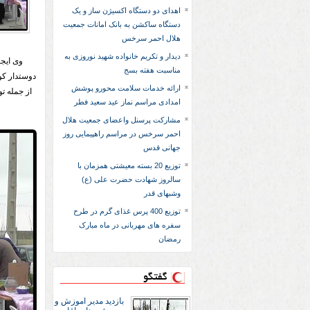
اهدای دو دستگاه اکسیژن ساز و یک
دستگاه ساکشن به بانک امانات جمعیت
هلال احمر سرخس
دیدار و تکریم خانواده شهید نوروزی به
وی ایجا
مناسبت هفته بسج
دوستدار کو
ارائه خدمات سلامت محورو پوشش
از جمله ت
امدادی مراسم نماز عید سعید فطر
مشارکت پرسنل واعضای جمعیت هلال
احمر سرخس در مراسم راهپیمایی روز
جهانی قدس
توزیع 20 بسته معیشتی همزمان با
سالروز شهادت حضرت علی (ع)
وشبهای قدر
توزیع 400 پرس غذای گرم در طرح
سفره های مهربانی در ماه مبارک
رمضان
گفتگو
بازديد مدير اموزش و