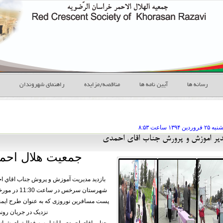
رسانه ها
آیین نامه ها
مناقصه/مزایده
راهنمای شهروندان
ه ۲۵ فروردين
ساعت
۸:۵۳
مدير اموزش و پرورش جناب اقاي احمدي
جمعیت هلال اح
بازديد مديريت آموزش و پروش جناب اقاي ا
پست مسافرين نوروزی كه به عنوان طرح اي
نزدیک در جریان رون