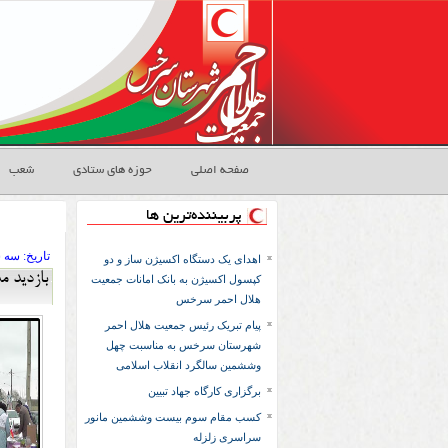
صفحه اصلی
حوزه های ستادی
شعب
پربیننده‌ترین ها
تاريخ:
۱۳۹۴ سه شنب
اهدای یک دستگاه اکسیژن ساز و دو
بازديد 
کپسول اکسیژن به بانک امانات جمعیت
هلال احمر سرخس
پیام تبریک رئیس جمعیت هلال احمر
شهرستان سرخس به مناسبت چهل
وششمین سالگرد انقلاب اسلامی
برگزاری کارگاه جهاد تبیین
کسب مقام سوم بیست وششمین مانور
سراسری زلزله