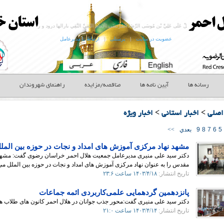
اللَّهُمَّ صَلِّ عَلَى عَلِيِّ بْنِ مُوسَى الرِّضَا الْمُرْتَضَى الْإِمَامِ التَّقِيِّ النَّقِيِ‏ بارالها درود و رحمت فرست بر على بن موسى الرضا پسنديده پيشواى پارسا و منزه وَ حُجَّتِكَ عَلَى مَنْ فَوْقَ الْأَرْضِ وَ مَنْ تَحْتَ الثَّرَى الصِّدِّيقِ الشَّهِيدِ و حجت تو بر هر كه روى زمين است و هر كه زير خاك بسيار راستگو و شهيد صَلاَةً كَثِيرَةً تَامَّةً زَاكِيَةً مُتَوَاصِلَةً مُتَوَاتِرَةً مُتَرَادِفَةً كَأَفْضَلِ مَا صَلَّيْتَ عَلَى أَحَدٍ مِنْ أَوْلِيَائِكَ‏ درود و رحمتى فراوان و كامل و با بركت و متصل و پيوست و پياپى و دنبال هم همچون بهترين رحمتى كه بر يكى از اوليائت فرستادى.
عضویت در سایت
|
پرسنلی
|
ارتباط با مدیرعامل
رسانه ها
آیین نامه ها
مناقصه/مزایده
راهنمای شهروندان
اصلی
>
اخبار استانی
>
اخبار ویژه
5
6
7
8
9
بعدي
>>
مشهد نهاد مرکزی آموزش های امداد و نجات در حوزه بین الم
دکتر سید علی منیری مدیرعامل جمعیت هلال احمر خراسان رضوی گفت: مشهد 
مقدس را به عنوان نهاد مرکزی آموزش های امداد و نجات در حوزه بین الملل م
تاریخ انتشار:
۱۴۰۳/۴/۱۸
ساعت ۲۳:۶
پانزدهمین گردهمایی علمی‌کاربردی ائمه جماعات
دکتر سید علی منیری گفت:محور جذب جوانان در هلال احمر کانون های طلاب ه
تاریخ انتشار:
۱۴۰۳/۴/۱۴
ساعت ۲۱:۰