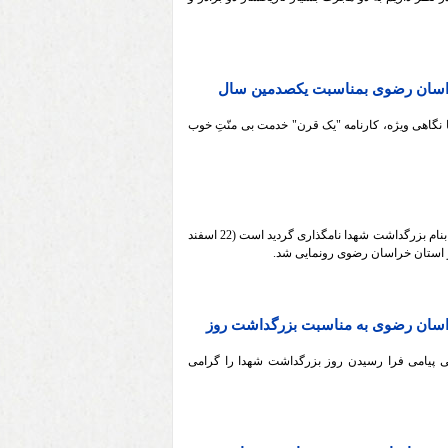
خراسان رضوی بمناسبت یکصدمین سال
تا با نگاهی ویژه، کارنامه "یک قرن" خدمت بی منّتِ خوب
در سالروز تأسیس بنیاد شهید به دستور حضرت امام خمینی (ره) و در روزی که بنام بزرگداشت شهدا نامگذاری گردید است (22 اسفند
 استان خراسان رضوی رونمایی شد.
راسان رضوی به مناسبت بزرگداشت روز
 پیامی فرا رسیدن روز بزرگداشت شهدا را گرامی