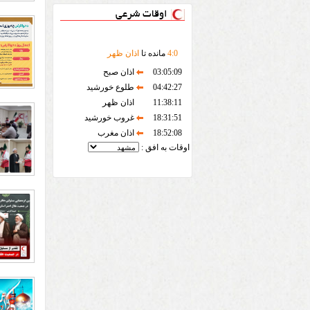
اوقات شرعی
0
:
4
مانده تا
اذان ظهر
03:05:09
اذان صبح
04:42:27
طلوع خورشید
11:38:11
اذان ظهر
18:31:51
غروب خورشید
18:52:08
اذان مغرب
اوقات به افق :