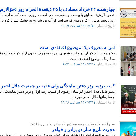
چهارشنبه ۲۴ خرداد مصادف با ۲۵ ذیقعدة الحرام روز دَحوُالارض گرامی باد.
«دحو الارض» مطابق با بیست و پنجم ماه ذی‌القعده، روزی است که خداوند با 
روز، بخش‌هایی از کره زمین که سراسر از آب بود شروع به خشک شدن کرد تا ک
تاریخ انتشار:
۱۴۰۲/۳/۲۳
ساعت ۱۳:۱۹
امر به معروف یک موضوع اعتقادی است
دکتر محسن ذاکریان در جلسه شورای امر به معروف و نهی از منکر جمعیت هلا
منکر یک موضوع اعتقادی است .
تاریخ انتشار:
۱۴۰۲/۳/۱۷
ساعت ۱۶:۴
کسب رتبه برتر دفتر نمایندگی ولی فقیه در جمعیت هلال احم
و سازمانها هلال احمر خبر داد
تاریخ انتشار:
۱۴۰۲/۳/۱۱
ساعت ۱۴:۲۶
به بهانه میلاد حضرت معصومه (س) و حضرت امام رضا (ع):
هجرت تاریخ ساز دو برادر و خواهر
در سیره ائمه اطهار (ع) شاهد مهاجرتهای مهم تاریخی هستیم. در این مقال، د