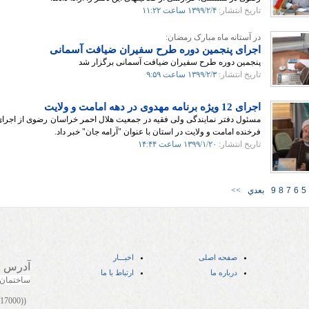
تاریخ انتشار:
۱۳۹۹/۲/۴
ساعت ۱۱:۲۲
در آستانه ماه مبارک رمضان:
اجرای پنجمین دوره طرح سفیران ضیافت آسمانی
پنجمین دوره طرح سفیران ضیافت آسمانی برگزار شد
تاریخ انتشار:
۱۳۹۹/۲/۳
ساعت ۹:۵۹
اجرای 12 ویژه برنامه مهدوی در دهه امامت و ولایت
فرخنده امامت و ولایت در استان با عنوان "آرامه جان" خبر داد.
تاریخ انتشار:
۱۳۹۹/۱/۲۰
ساعت ۱۴:۴۴
5
6
7
8
9
بعدي
>>
صفحه اصلی
اخبـــار
آدرس
:
درباره ما
ارتباط با ما
ساختمان
((05141417000))