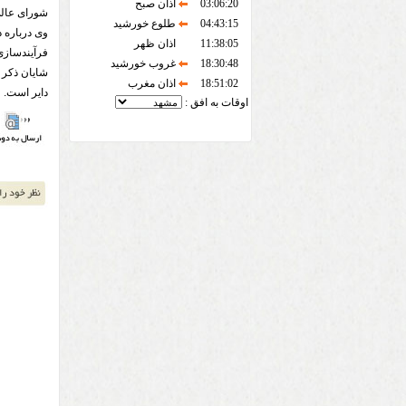
03:06:20
اذان صبح
شورای عالی
04:43:15
طلوع خورشید
وی درباره د
11:38:05
اذان ظهر
فرآیندسازی‌
18:30:48
غروب خورشید
شایان ذکر 
18:51:02
اذان مغرب
دایر است.
اوقات به افق :