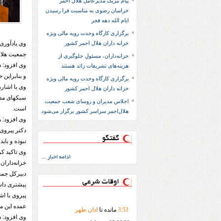
پیام تبریک مدیرعامل هلال احمر
خراسان رضوی به مناسبت فرا رسیدن
ایام الله دهه فجر
برگزاری کارگاه وحدت رویه مالی ویژه
خزانه داران هلال احمر کشور
وی یادآوری
جمعیت هلال
خزانه‌داران، مسئولِ جلوگیری از
وی افزود: د
هزینه‌های تشریفات زائد هستند
و بنابراین
برگزاری کارگاه وحدت رویه مالی ویژه
وی با اشاره
خزانه داران هلال احمر کشور
سبکهای مدیر
اجلاس مدیران و روسای شعب جمعیت
است.
هلال‌احمر سراسر کشور برگزار می‌شود
وی افزود: ه
دکتر پیروی
گفتگو
نبوده و بای
وی تاکید کر
ادامه اخبار ...
خزانه‌داران
دبیرکل جمع
اوقات شرعی
بیشتری داشت
پیروی با اش
عمده این م
53
:
3
مانده تا
اذان ظهر