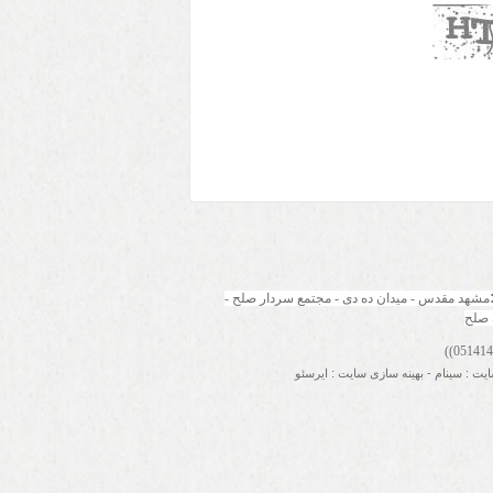
مشهد مقدس - میدان ده دی - مجتمع سردار صلح - 
 صلح
ایت
:
سینام
-
بهینه سازی سایت
:
ایرسئو