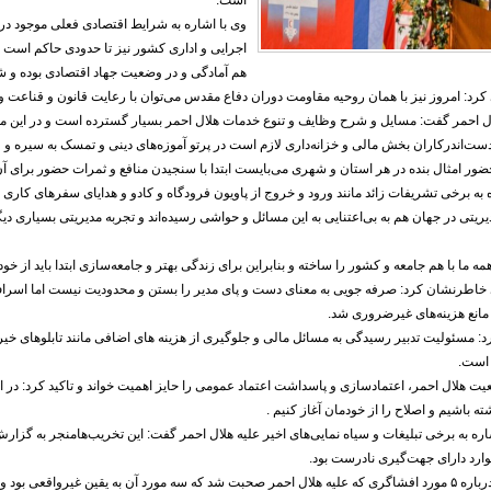
است‌.
وی با اشاره به شرایط اقتصادی فعلی موجود در 
اجرایی و اداری کشور نیز تا حدودی حاکم است ک
هم آمادگی و در وضعیت جهاد اقتصادی بوده و ش
 کرد: امروز نیز با همان روحیه مقاومت دوران دفاع مقدس می‌توان با رعایت قانون و قناعت
 احمر گفت: مسایل و شرح وظایف و تنوع خدمات هلال احمر بسیار گسترده است و در این 
ست‌اندرکاران بخش مالی و خزانه‌داری لازم است در پرتو آموزه‌های دینی و تمسک به سیره و ف
 حضور امثال بنده در هر استان و شهری می‌بایست ابتدا با سنجیدن منافع و ثمرات حضور برای 
 به برخی تشریفات زائد مانند ورود و خروج از پاویون فرودگاه و کادو و هدایای سفرهای کار
یتی در جهان هم به بی‌اعتنایی به این مسائل و حواشی رسیده‌اند و تجربه مدیریتی بسیاری دی
مه ما با هم جامعه و کشور را ساخته و بنابراین برای زندگی بهتر و جامعه‌سازی ابتدا باید از خود
 خاطرنشان کرد: صرفه جویی به معنای دست و پای مدیر را بستن و محدودیت نیست اما اسراف 
د مانع هزینه‌های غیرضروری شد.
د: مسئولیت تدبیر رسیدگی به مسائل مالی و جلوگیری از هزینه های اضافی مانند تابلوهای خیر
 است.
یت هلال احمر، اعتمادسازی و پاسداشت اعتماد عمومی را حایز اهمیت خواند و تاکید کرد: در 
ه باشیم و اصلاح را از خودمان آغاز کنیم .
اره به برخی تبلیغات و سیاه نمایی‌های اخیر علیه هلال احمر گفت: این تخریب‌هامنجر به گزا
وارد دارای جهت‌گیری نادرست بود.
وی افزود: درباره ۵ مورد افشاگری که علیه هلال احمر صحبت شد که سه مورد آن به یقین غیرواقعی ب