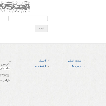
صفحه اصلی
اخبـــار
آدرس
:
درباره ما
ارتباط با ما
ساختمان
((05141417000))
طراحی س