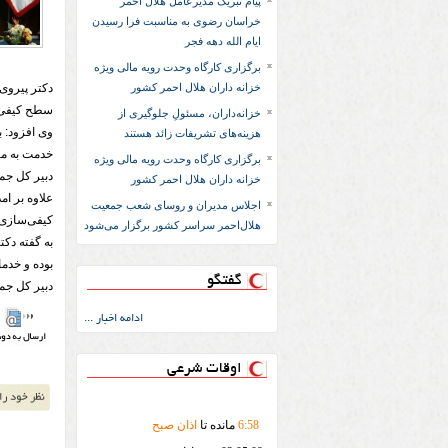
پیام تبریک مدیرعامل هلال احمر
خراسان رضوی به مناسبت فرا رسیدن
ایام الله دهه فجر
برگزاری کارگاه وحدت رویه مالی ویژه
خزانه داران هلال احمر کشور
دکتر پیروی،
سطح کیفی و
خزانه‌داران، مسئولِ جلوگیری از
وی افزود: 
هزینه‌های تشریفات زائد هستند
خدمت به م
برگزاری کارگاه وحدت رویه مالی ویژه
دبیر کل جم
خزانه داران هلال احمر کشور
علاوه بر ام
اجلاس مدیران و روسای شعب جمعیت
کیفی‌سازی ف
هلال‌احمر سراسر کشور برگزار می‌شود
به گفته دکت
بوده و خدما
گفتگو
دبیر کل جم
ادامه اخبار ...
اوقات شرعی
58
:
6
مانده تا
اذان صبح