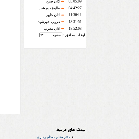
03:05:09
اذان صبح
04:42:27
طلوع خورشید
11:38:11
اذان ظهر
18:31:51
غروب خورشید
18:52:08
اذان مغرب
اوقات به افق :
لینک های مرتبط
دفتر مقام معظم رهبري